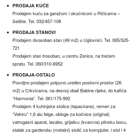
PRODAJA KUĆE
Prodajem kuću sa garažom i okućnicom u Ričicama –
Selište. Tel. 032/457-108
PRODAJA STANOVI
Prodajem dvosoban stan (49 m2) u Uglovnici. Tel. 065/525-
721
Prodajem stan trosoban, u centru Zenice, na trećem
spratu. Tel. 060/310-6952
PRODAJA-OSTALO
Povoljno prodajem potpuno uređen poslovni prostor (26
m2) u Crkvicama, na desnoj obali Babine rijeke, do kafića
“Harmonia”. Tel. 061/175-992
Prodajem 4 kuhinjske stolice (tapacirane), remen za
“Vektru” 1,6 alu felge, obloge za kočnice (original)
vatrogasni aparat, lavabo, grijalicu (kvarcna) plinsku bocu,
stalak za garderobu (metalni) stolić za kompjuter, i stol i 4