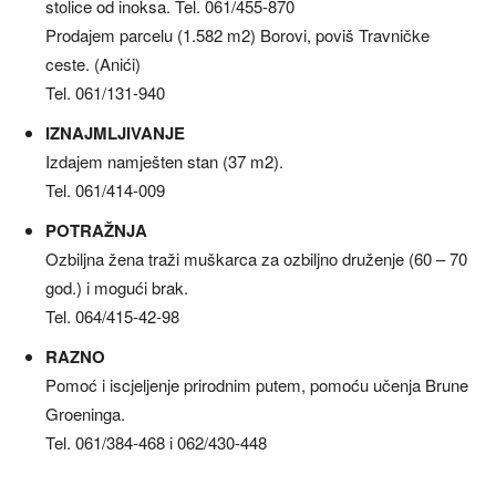
stolice od inoksa. Tel. 061/455-870
Prodajem parcelu (1.582 m2) Borovi, poviš Travničke
ceste. (Anići)
Tel. 061/131-940
IZNAJMLJIVANJE
Izdajem namješten stan (37 m2).
Tel. 061/414-009
POTRAŽNJA
Ozbiljna žena traži muškarca za ozbiljno druženje (60 – 70
god.) i mogući brak.
Tel. 064/415-42-98
RAZNO
Pomoć i iscjeljenje prirodnim putem, pomoću učenja Brune
Groeninga.
Tel. 061/384-468 i 062/430-448