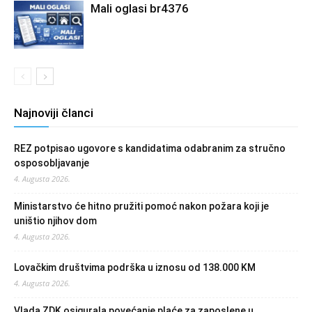
Mali oglasi br4376
Najnoviji članci
REZ potpisao ugovore s kandidatima odabranim za stručno
osposobljavanje
4. Augusta 2026.
Ministarstvo će hitno pružiti pomoć nakon požara koji je
uništio njihov dom
4. Augusta 2026.
Lovačkim društvima podrška u iznosu od 138.000 KM
4. Augusta 2026.
Vlada ZDK osigurala povećanje plaće za zaposlene u