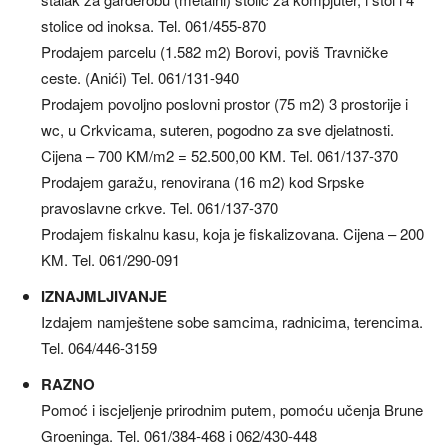
stolice od inoksa. Tel. 061/455-870
Prodajem parcelu (1.582 m2) Borovi, poviš Travničke
ceste. (Anići) Tel. 061/131-940
Prodajem povoljno poslovni prostor (75 m2) 3 prostorije i
wc, u Crkvicama, suteren, pogodno za sve djelatnosti.
Cijena – 700 KM/m2 = 52.500,00 KM. Tel. 061/137-370
Prodajem garažu, renovirana (16 m2) kod Srpske
pravoslavne crkve. Tel. 061/137-370
Prodajem fiskalnu kasu, koja je fiskalizovana. Cijena – 200
KM. Tel. 061/290-091
IZNAJMLJIVANJE
Izdajem namještene sobe samcima, radnicima, terencima.
Tel. 064/446-3159
RAZNO
Pomoć i iscjeljenje prirodnim putem, pomoću učenja Brune
Groeninga. Tel. 061/384-468 i 062/430-448