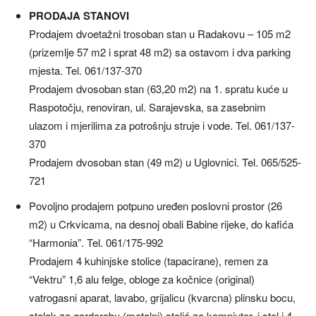
PRODAJA STANOVI
Prodajem dvoetažni trosoban stan u Radakovu – 105 m2
(prizemlje 57 m2 i sprat 48 m2) sa ostavom i dva parking
mjesta. Tel. 061/137-370
Prodajem dvosoban stan (63,20 m2) na 1. spratu kuće u
Raspotočju, renoviran, ul. Sarajevska, sa zasebnim
ulazom i mjerilima za potrošnju struje i vode. Tel. 061/137-
370
Prodajem dvosoban stan (49 m2) u Uglovnici. Tel. 065/525-
721
Povoljno prodajem potpuno uređen poslovni prostor (26
m2) u Crkvicama, na desnoj obali Babine rijeke, do kafića
“Harmonia”. Tel. 061/175-992
Prodajem 4 kuhinjske stolice (tapacirane), remen za
“Vektru” 1,6 alu felge, obloge za kočnice (original)
vatrogasni aparat, lavabo, grijalicu (kvarcna) plinsku bocu,
stalak za garderobu (metalni) stolić za kompjuter, i stol i 4