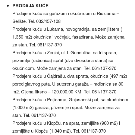
PRODAJA KUĆE
Prodajem kuću sa garažom i okućnicom u Ričicama –
Selište. Tel. 032/457-108
Prodajem kuću u Lukama, novogradnja, sa zemljištem (
1.350 m2) okućnica i voćnjak, fasadirana. Može zamjena
za stan. Tel. 061/137-370
Prodajem kuću u Zenici, ul. I. Gundulića, na tri sprata,
prizemlje (radionica) sprat (dva dvosobna stana) sa
okućnicom. Može zamjena za stan. Tel. 061/137-370
Prodajem kuću u Čajdrašu, dva sprata, okućnica (497 m2)
pored glavnog puta. U suterenu garaža – radionica sa 80
m2. Cijena fiksno – 120.000,00 KM. Tel. 061/137-370
Prodajem kuću u Poljicama, Gnjusanski put, sa okućnicom
(1.000 m2) garaža, prizemlje i sprat. Može zamjena za
stan. Tel. 061/137-370
Prodajem kuću u Klopču, na sprat, zemljište (960 m2) i
zemljište u Klopču (1.340 m2). Tel. 061/137-370