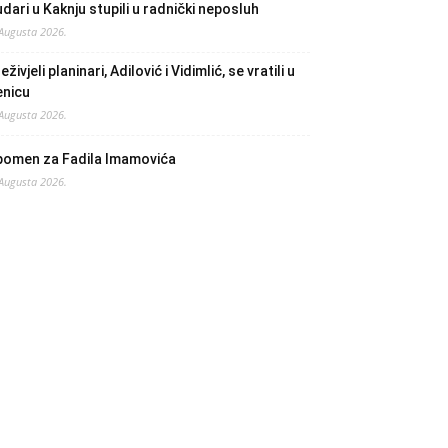
dari u Kaknju stupili u radnički neposluh
 Augusta 2026.
eživjeli planinari, Adilović i Vidimlić, se vratili u
enicu
 Augusta 2026.
pomen za Fadila Imamovića
 Augusta 2026.