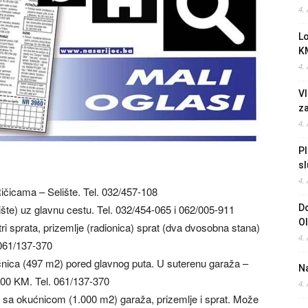
4.
L
K
4.
Vl
z
4.
Pl
sl
4.
čicama – Selište. Tel. 032/457-108
šte) uz glavnu cestu. Tel. 032/454-065 i 062/005-911
Do
O
tri sprata, prizemlje (radionica) sprat (dva dvosobna stana)
4.
061/137-370
nica (497 m2) pored glavnog puta. U suterenu garaža –
Na
,00 KM. Tel. 061/137-370
4.
 sa okućnicom (1.000 m2) garaža, prizemlje i sprat. Može