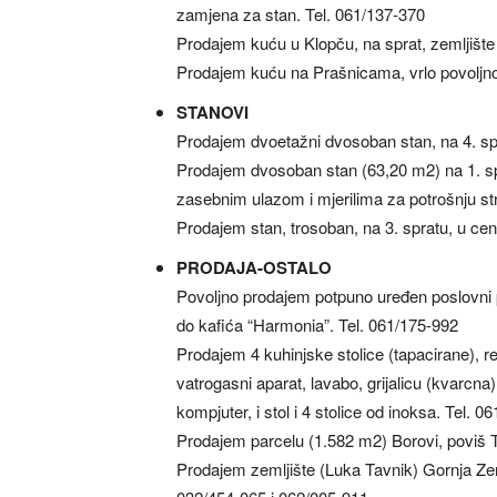
zamjena za stan. Tel. 061/137-370
Prodajem kuću u Klopču, na sprat, zemljište
Prodajem kuću na Prašnicama, vrlo povoljno
STANOVI
Prodajem dvoetažni dvosoban stan, na 4. spr
Prodajem dvosoban stan (63,20 m2) na 1. sp
zasebnim ulazom i mjerilima za potrošnju str
Prodajem stan, trosoban, na 3. spratu, u cen
PRODAJA-OSTALO
Povoljno prodajem potpuno uređen poslovni p
do kafića “Harmonia”. Tel. 061/175-992
Prodajem 4 kuhinjske stolice (tapacirane), re
vatrogasni aparat, lavabo, grijalicu (kvarcna
kompjuter, i stol i 4 stolice od inoksa. Tel. 0
Prodajem parcelu (1.582 m2) Borovi, poviš T
Prodajem zemljište (Luka Tavnik) Gornja Zenica