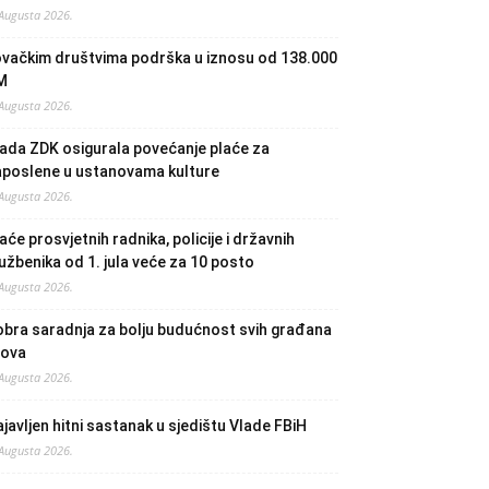
 Augusta 2026.
ovačkim društvima podrška u iznosu od 138.000
M
 Augusta 2026.
ada ZDK osigurala povećanje plaće za
aposlene u ustanovama kulture
 Augusta 2026.
aće prosvjetnih radnika, policije i državnih
užbenika od 1. jula veće za 10 posto
 Augusta 2026.
bra saradnja za bolju budućnost svih građana
lova
 Augusta 2026.
javljen hitni sastanak u sjedištu Vlade FBiH
 Augusta 2026.