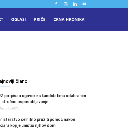
RT
OGLASI
PRIČE
CRNA HRONIKA
ajnoviji članci
EZ potpisao ugovore s kandidatima odabranim
a stručno osposobljavanje
 Augusta 2026.
nistarstvo će hitno pružiti pomoć nakon
žara koji je uništio njihov dom