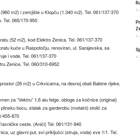
Ru
4.
 (960 m2) i zemjište u Klopču (1.340 m2). Tel. 061/137-370
. Tel. 065/170-950
Pr
Z
4.
atu (52 m2), kod Elektro Zenica. Tel. 061/137-370
ratu kuće u Raspotočju, renoviran, ul. Sarajevska, sa
S
uje i vode. Tel. 061/137-370
4.
tru Zenice. Tel. 060/310-6952
rostor (26 m2) u Crkvicama, na desnoj obali Babine rijeke,
men za “Vektru” 1,6 alu felge, obloge za kočnice (original)
) plinsku bocu, stalak za garderobu (metalni) stolić za
61/455-870
ravničke ceste. (Anići) Tel. 061/131-940
, uz glavni put, svi priključci (struja, voda) sve 1/1. Tel.