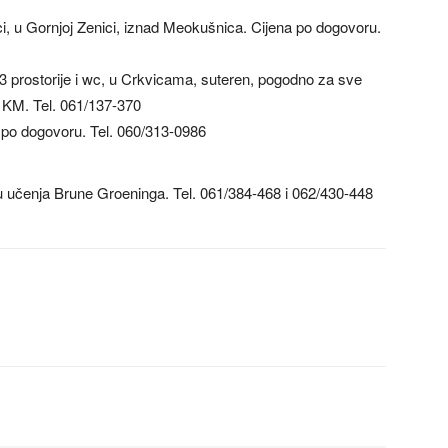
čci, u Gornjoj Zenici, iznad Meokušnica. Cijena po dogovoru.
3 prostorije i wc, u Crkvicama, suteren, pogodno za sve
 KM. Tel. 061/137-370
a po dogovoru. Tel. 060/313-0986
u učenja Brune Groeninga. Tel. 061/384-468 i 062/430-448