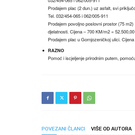
032/454-065 i 062/005-911
Prodajem plac (2 dun.) uz asfalt, svi priklju
Tel. 032/454-065 i 062/005-911
Prodajem povoljno poslovni prostor (75 m2) 
djelatnosti. Cijena – 700 KM/m2 = 52.500,00
Prodajem plac u Gornjozeničkoj ulici. Cijen
RAZNO
Pomoć i iscjeljenje prirodnim putem, pomoć
POVEZANI ČLANCI
VIŠE OD AUTORA