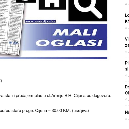
4.
L
K
4.
Vl
z
4.
Pl
sl
4.
2)
Do
O
za stan i prodajem plac u ul.Armije BiH. Cijena po dogovoru.
4.
ored stare pruge. Cijena – 30.00 KM. (useljiva)
Na
4.