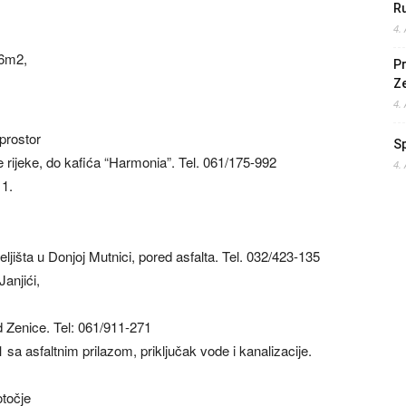
Ru
4.
6m2,
Pr
Z
4.
prostor
S
 rijeke, do kafića “Harmonia”. Tel. 061/175-992
4.
 1.
jišta u Donjoj Mutnici, pored asfalta. Tel. 032/423-135
anjići,
 Zenice. Tel: 061/911-271
sa asfaltnim prilazom, priključak vode i kanalizacije.
točje