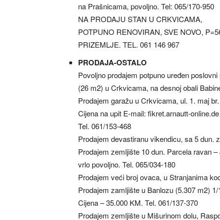
na Prašnicama, povoljno. Tel: 065/170-950
NA PRODAJU STAN U CRKVICAMA,
POTPUNO RENOVIRAN, SVE NOVO, P=5
PRIZEMLJE. TEL. 061 146 967
PRODAJA-OSTALO
Povoljno prodajem potpuno uređen poslovni 
(26 m2) u Crkvicama, na desnoj obali Babine
Prodajem garažu u Crkvicama, ul. 1. maj br.
Cijena na upit E-mail: fikret.arnautt-online.de
Tel. 061/153-468
Prodajem devastiranu vikendicu, sa 5 dun. zel
Prodajem zemljište 10 dun. Parcela ravan – J
vrlo povoljno. Tel. 065/034-180
Prodajem veći broj ovaca, u Stranjanima kod
Prodajem zamljište u Banlozu (5.307 m2) 1/1 
Cijena – 35.000 KM. Tel. 061/137-370
Prodajem zemljište u Mišurinom dolu, Raspo