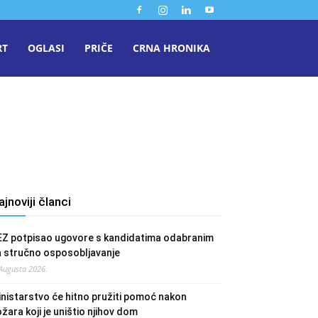
RT
OGLASI
PRIČE
CRNA HRONIKA
ajnoviji članci
EZ potpisao ugovore s kandidatima odabranim
a stručno osposobljavanje
 Augusta 2026.
nistarstvo će hitno pružiti pomoć nakon
žara koji je uništio njihov dom