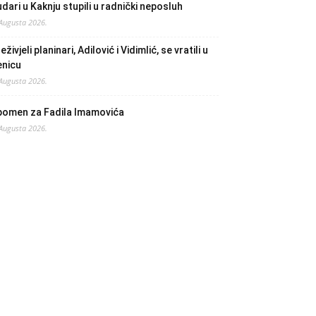
dari u Kaknju stupili u radnički neposluh
 Augusta 2026.
eživjeli planinari, Adilović i Vidimlić, se vratili u
enicu
 Augusta 2026.
pomen za Fadila Imamovića
 Augusta 2026.