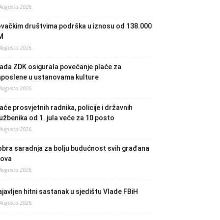
 Augusta 2026.
ovačkim društvima podrška u iznosu od 138.000
M
 Augusta 2026.
ada ZDK osigurala povećanje plaće za
aposlene u ustanovama kulture
 Augusta 2026.
aće prosvjetnih radnika, policije i državnih
užbenika od 1. jula veće za 10 posto
 Augusta 2026.
bra saradnja za bolju budućnost svih građana
lova
 Augusta 2026.
javljen hitni sastanak u sjedištu Vlade FBiH
 Augusta 2026.