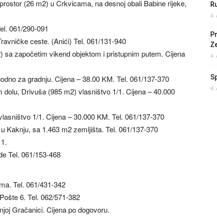
rostor (26 m2) u Crkvicama, na desnoj obali Babine rijeke,
Ru
4.
el. 061/290-091
Pr
ravničke ceste. (Anići) Tel. 061/131-940
Z
 sa započetim vikend objektom i pristupnim putem. Cijena
4.
S
odno za gradnju. Cijena – 38.00 KM. Tel. 061/137-370
4.
dolu, Drivuša (985 m2) vlasništvo 1/1. Cijena – 40.000
lasništvo 1/1. Cijena – 30.000 KM. Tel. 061/137-370
 Kaknju, sa 1.463 m2 zemljišta. Tel. 061/137-370
 1.
.de
Tel. 061/153-468
ma. Tel. 061/431-342
Pošte 6. Tel. 062/571-382
joj Gračanici. Cijena po dogovoru.