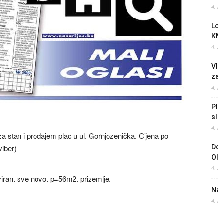
4.
L
K
4.
Vl
z
4.
Pl
sl
4.
za stan i prodajem plac u ul. Gornjozenička. Cijena po
viber)
Do
O
4.
iran, sve novo, p=56m2, prizemlje.
Na
4.