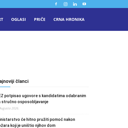
RT
OGLASI
PRIČE
CRNA HRONIKA
ajnoviji članci
EZ potpisao ugovore s kandidatima odabranim
a stručno osposobljavanje
 Augusta 2026.
nistarstvo će hitno pružiti pomoć nakon
žara koji je uništio njihov dom