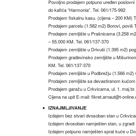
Povoljno prodajem potpuno uređen poslovni p
do kafića “Harmonia”. Tel. 061/175-992
Prodajem fiskalnu kasu. (cijena – 200 KM) T
Prodajem parcelu (1.582 m2) Borovi, poviš T
Prodajem zemljište u Prašnicama (3.258 m2)
– 55.000 KM. Tel. 061/137-370
Prodajem zemljište u Drivuši (1.395 m2) pog
Prodajem građevinsko zemljište u Mišurinom 
KM. Tel. 061/137-370
Prodajem zemljište u Podbrežju (1.566 m2) v
Prodajem zemljište sa devastiranom kućom u
Prodajem garažu u Crkvicama, ul. 1. maj br.
Cijena na upit E-mail:
fikret.arnaut@t-online
IZNAJMLJIVANJE
Izdajem bez stvari dvosoban stan u Crkvica
Izdajem dvosoban namješten stan, u zgradi 
Izdajem potpuno namješten sprat kuće u Don