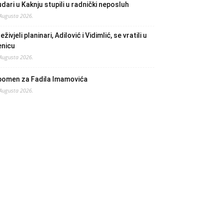
dari u Kaknju stupili u radnički neposluh
 Augusta 2026.
eživjeli planinari, Adilović i Vidimlić, se vratili u
enicu
 Augusta 2026.
pomen za Fadila Imamovića
 Augusta 2026.