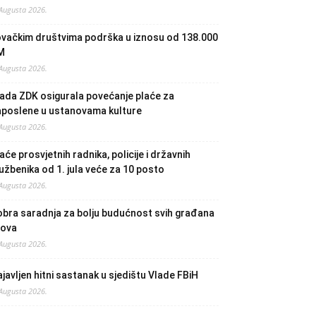
 Augusta 2026.
ovačkim društvima podrška u iznosu od 138.000
M
 Augusta 2026.
ada ZDK osigurala povećanje plaće za
aposlene u ustanovama kulture
 Augusta 2026.
aće prosvjetnih radnika, policije i državnih
užbenika od 1. jula veće za 10 posto
 Augusta 2026.
bra saradnja za bolju budućnost svih građana
lova
 Augusta 2026.
javljen hitni sastanak u sjedištu Vlade FBiH
 Augusta 2026.