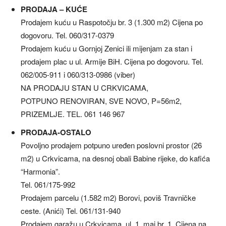
PRODAJA – KUĆE
Prodajem kuću u Raspotočju br. 3 (1.300 m2) Cijena po
dogovoru. Tel. 060/317-0379
Prodajem kuću u Gornjoj Zenici ili mijenjam za stan i
prodajem plac u ul. Armije BiH. Cijena po dogovoru. Tel.
062/005-911 i 060/313-0986 (viber)
NA PRODAJU STAN U CRKVICAMA,
POTPUNO RENOVIRAN, SVE NOVO, P=56m2,
PRIZEMLJE. TEL. 061 146 967
PRODAJA-OSTALO
Povoljno prodajem potpuno uređen poslovni prostor (26
m2) u Crkvicama, na desnoj obali Babine rijeke, do kafića
“Harmonia”.
Tel. 061/175-992
Prodajem parcelu (1.582 m2) Borovi, poviš Travničke
ceste. (Anići) Tel. 061/131-940
Prodajem garažu u Crkvicama, ul. 1. maj br. 1. Cijena na