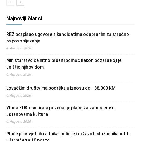
Najnoviji članci
REZ potpisao ugovore s kandidatima odabranim za stručno
osposobljavanje
4. Augusta 2026.
Ministarstvo će hitno pružiti pomoć nakon požara koji je
uništio njihov dom
4. Augusta 2026.
Lovačkim društvima podrška u iznosu od 138.000 KM
4. Augusta 2026.
Vlada ZDK osigurala povećanje plaće za zaposlene u
ustanovama kulture
4. Augusta 2026.
Plaće prosvjetnih radnika, policije i državnih službenika od 1.
jula veće za 10 posto