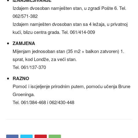
IZNAJMLJIVANJE
Izdajem dvosoban namješten stan, u zgradi Pošte 6. Tel.
062/571-382
Izdajem namješten dvosoban stan sa 4 ležaja, u privatnoj
kući, blizu centra grada. Tel. 061/414-009
ZAMJENA
Mijenjam jednosoban stan (35 m2 + balkon zatvoren) 1.
sprat, kod Londže, za veći stan.
Tel. 061/137-370
RAZNO
Pomoć i iscjeljenje prirodnim putem, pomoću učenja Brune
Groeninga.
Tel. 061/384-468 i 062/430-448