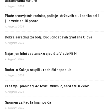
ustanovama kulture
4. Augusta 2026.
Plaće prosvjetnih radnika, policije i državnih službenika od 1.
jula veće za 10 posto
4. Augusta 2026.
Dobra saradnja za bolju budućnost svih građana Olova
4. Augusta 2026.
Najavljen hitni sastanak u sjedištu Vlade FBiH
4. Augusta 2026.
Rudari u Kaknju stupili u radnički neposluh
4. Augusta 2026.
Preživjeli planinari, Adilović i Vidimlić, se vratili u Zenicu
4. Augusta 2026.
Spomen za Fadila Imamovića
4. Augusta 2026.