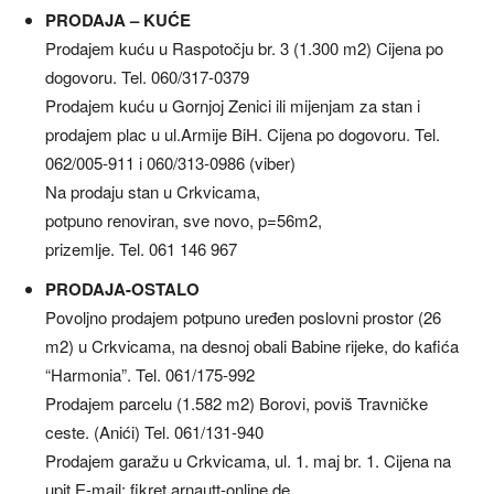
PRODAJA – KUĆE
Prodajem kuću u Raspotočju br. 3 (1.300 m2) Cijena po
dogovoru. Tel. 060/317-0379
Prodajem kuću u Gornjoj Zenici ili mijenjam za stan i
prodajem plac u ul.Armije BiH. Cijena po dogovoru. Tel.
062/005-911 i 060/313-0986 (viber)
Na prodaju stan u Crkvicama,
potpuno renoviran, sve novo, p=56m2,
prizemlje. Tel. 061 146 967
PRODAJA-OSTALO
Povoljno prodajem potpuno uređen poslovni prostor (26
m2) u Crkvicama, na desnoj obali Babine rijeke, do kafića
“Harmonia”. Tel. 061/175-992
Prodajem parcelu (1.582 m2) Borovi, poviš Travničke
ceste. (Anići) Tel. 061/131-940
Prodajem garažu u Crkvicama, ul. 1. maj br. 1. Cijena na
upit E-mail: fikret.arnautt-online.de