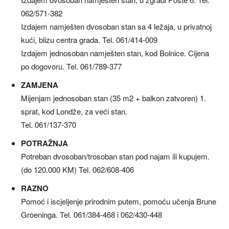
062/571-382
Izdajem namješten dvosoban stan sa 4 ležaja, u privatnoj
kući, blizu centra grada. Tel. 061/414-009
Izdajem jednosoban namješten stan, kod Bolnice. Cijena
po dogovoru. Tel. 061/789-377
ZAMJENA
Mijenjam jednosoban stan (35 m2 + balkon zatvoren) 1.
sprat, kod Londže, za veći stan.
Tel. 061/137-370
POTRAŽNJA
Potreban dvosoban/trosoban stan pod najam ili kupujem.
(do 120.000 KM) Tel. 062/608-406
RAZNO
Pomoć i iscjeljenje prirodnim putem, pomoću učenja Brune
Groeninga. Tel. 061/384-468 i 062/430-448