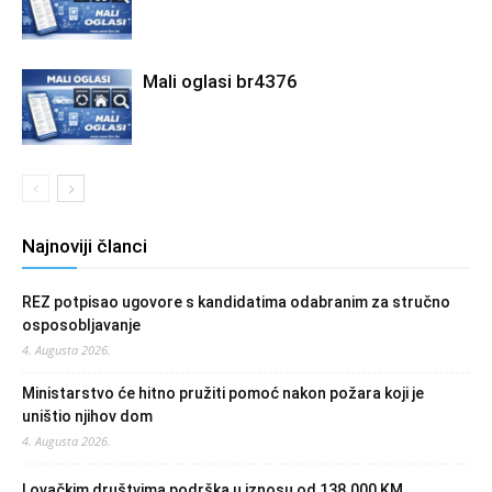
Mali oglasi br4376
Najnoviji članci
REZ potpisao ugovore s kandidatima odabranim za stručno
osposobljavanje
4. Augusta 2026.
Ministarstvo će hitno pružiti pomoć nakon požara koji je
uništio njihov dom
4. Augusta 2026.
Lovačkim društvima podrška u iznosu od 138.000 KM