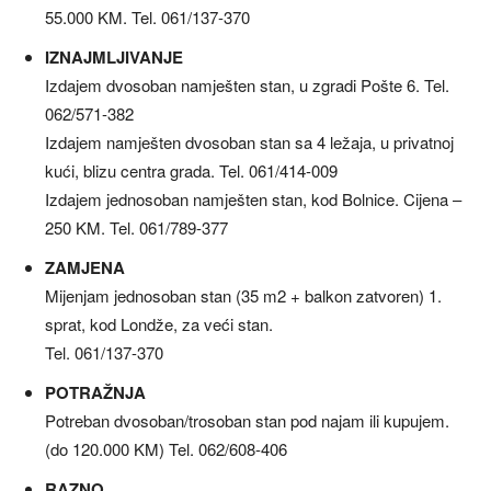
55.000 KM. Tel. 061/137-370
IZNAJMLJIVANJE
Izdajem dvosoban namješten stan, u zgradi Pošte 6. Tel.
062/571-382
Izdajem namješten dvosoban stan sa 4 ležaja, u privatnoj
kući, blizu centra grada. Tel. 061/414-009
Izdajem jednosoban namješten stan, kod Bolnice. Cijena –
250 KM. Tel. 061/789-377
ZAMJENA
Mijenjam jednosoban stan (35 m2 + balkon zatvoren) 1.
sprat, kod Londže, za veći stan.
Tel. 061/137-370
POTRAŽNJA
Potreban dvosoban/trosoban stan pod najam ili kupujem.
(do 120.000 KM) Tel. 062/608-406
RAZNO