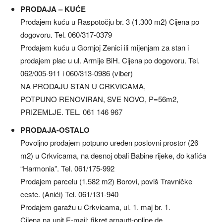
PRODAJA – KUĆE
Prodajem kuću u Raspotočju br. 3 (1.300 m2) Cijena po
dogovoru. Tel. 060/317-0379
Prodajem kuću u Gornjoj Zenici ili mijenjam za stan i
prodajem plac u ul. Armije BiH. Cijena po dogovoru. Tel.
062/005-911 i 060/313-0986 (viber)
NA PRODAJU STAN U CRKVICAMA,
POTPUNO RENOVIRAN, SVE NOVO, P=56m2,
PRIZEMLJE. TEL. 061 146 967
PRODAJA-OSTALO
Povoljno prodajem potpuno uređen poslovni prostor (26
m2) u Crkvicama, na desnoj obali Babine rijeke, do kafića
“Harmonia”. Tel. 061/175-992
Prodajem parcelu (1.582 m2) Borovi, poviš Travničke
ceste. (Anići) Tel. 061/131-940
Prodajem garažu u Crkvicama, ul. 1. maj br. 1.
Cijena na upit E-mail: fikret.arnautt-online.de