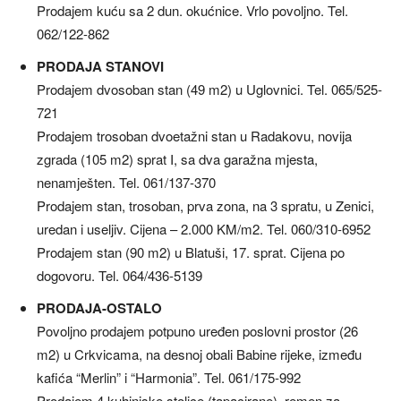
Prodajem kuću sa 2 dun. okućnice. Vrlo povoljno. Tel.
062/122-862
PRODAJA STANOVI
Prodajem dvosoban stan (49 m2) u Uglovnici. Tel. 065/525-
721
Prodajem trosoban dvoetažni stan u Radakovu, novija
zgrada (105 m2) sprat I, sa dva garažna mjesta,
nenamješten. Tel. 061/137-370
Prodajem stan, trosoban, prva zona, na 3 spratu, u Zenici,
uredan i useljiv. Cijena – 2.000 KM/m2. Tel. 060/310-6952
Prodajem stan (90 m2) u Blatuši, 17. sprat. Cijena po
dogovoru. Tel. 064/436-5139
PRODAJA-OSTALO
Povoljno prodajem potpuno uređen poslovni prostor (26
m2) u Crkvicama, na desnoj obali Babine rijeke, između
kafića “Merlin” i “Harmonia”. Tel. 061/175-992
Prodajem 4 kuhinjske stolice (tapacirane), remen za