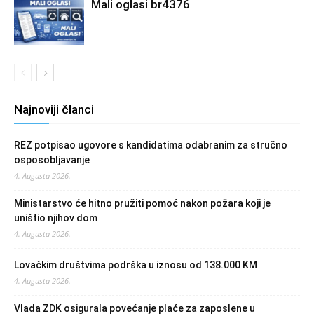
Mali oglasi br4376
Najnoviji članci
REZ potpisao ugovore s kandidatima odabranim za stručno
osposobljavanje
4. Augusta 2026.
Ministarstvo će hitno pružiti pomoć nakon požara koji je
uništio njihov dom
4. Augusta 2026.
Lovačkim društvima podrška u iznosu od 138.000 KM
4. Augusta 2026.
Vlada ZDK osigurala povećanje plaće za zaposlene u