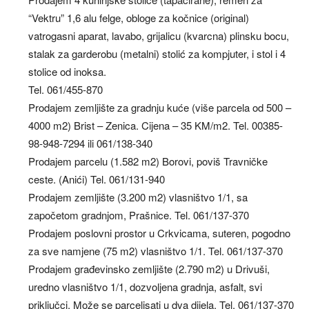
“Vektru” 1,6 alu felge, obloge za kočnice (original)
vatrogasni aparat, lavabo, grijalicu (kvarcna) plinsku bocu,
stalak za garderobu (metalni) stolić za kompjuter, i stol i 4
stolice od inoksa.
Tel. 061/455-870
Prodajem zemljište za gradnju kuće (više parcela od 500 –
4000 m2) Brist – Zenica. Cijena – 35 KM/m2. Tel. 00385-
98-948-7294 ili 061/138-340
Prodajem parcelu (1.582 m2) Borovi, poviš Travničke
ceste. (Anići) Tel. 061/131-940
Prodajem zemljište (3.200 m2) vlasništvo 1/1, sa
započetom gradnjom, Prašnice. Tel. 061/137-370
Prodajem poslovni prostor u Crkvicama, suteren, pogodno
za sve namjene (75 m2) vlasništvo 1/1. Tel. 061/137-370
Prodajem građevinsko zemljište (2.790 m2) u Drivuši,
uredno vlasništvo 1/1, dozvoljena gradnja, asfalt, svi
priključci. Može se parcelisati u dva dijela. Tel. 061/137-370