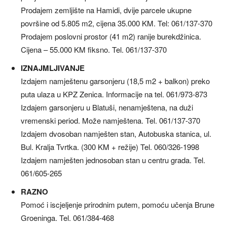
Prodajem zemljište na Hamidi, dvije parcele ukupne
površine od 5.805 m2, cijena 35.000 KM. Tel: 061/137-370
Prodajem poslovni prostor (41 m2) ranije burekdžinica.
Cijena – 55.000 KM fiksno. Tel. 061/137-370
IZNAJMLJIVANJE
Izdajem namještenu garsonjeru (18,5 m2 + balkon) preko
puta ulaza u KPZ Zenica. Informacije na tel. 061/973-873
Izdajem garsonjeru u Blatuši, nenamještena, na duži
vremenski period. Može namještena. Tel. 061/137-370
Izdajem dvosoban namješten stan, Autobuska stanica, ul.
Bul. Kralja Tvrtka. (300 KM + režije) Tel. 060/326-1998
Izdajem namješten jednosoban stan u centru grada. Tel.
061/605-265
RAZNO
Pomoć i iscjeljenje prirodnim putem, pomoću učenja Brune
Groeninga. Tel. 061/384-468