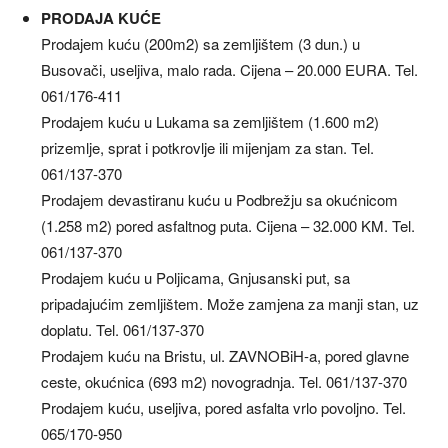
PRODAJA KUĆE
Prodajem kuću (200m2) sa zemljištem (3 dun.) u
Busovači, useljiva, malo rada. Cijena – 20.000 EURA. Tel.
061/176-411
Prodajem kuću u Lukama sa zemljištem (1.600 m2)
prizemlje, sprat i potkrovlje ili mijenjam za stan. Tel.
061/137-370
Prodajem devastiranu kuću u Podbrežju sa okućnicom
(1.258 m2) pored asfaltnog puta. Cijena – 32.000 KM. Tel.
061/137-370
Prodajem kuću u Poljicama, Gnjusanski put, sa
pripadajućim zemljištem. Može zamjena za manji stan, uz
doplatu. Tel. 061/137-370
Prodajem kuću na Bristu, ul. ZAVNOBiH-a, pored glavne
ceste, okućnica (693 m2) novogradnja. Tel. 061/137-370
Prodajem kuću, useljiva, pored asfalta vrlo povoljno. Tel.
065/170-950