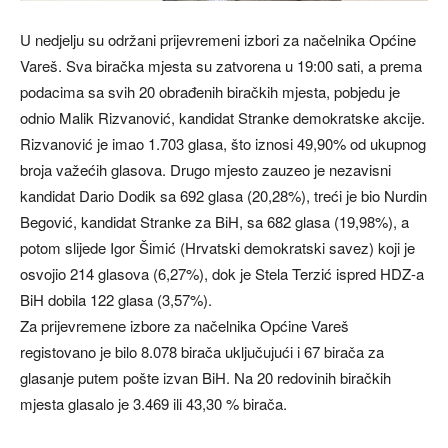
U nedjelju su održani prijevremeni izbori za načelnika Općine
Vareš. Sva biračka mjesta su zatvorena u 19:00 sati, a prema
podacima sa svih 20 obrađenih biračkih mjesta, pobjedu je
odnio Malik Rizvanović, kandidat Stranke demokratske akcije.
Rizvanović je imao 1.703 glasa, što iznosi 49,90% od ukupnog
broja važećih glasova. Drugo mjesto zauzeo je nezavisni
kandidat Dario Dodik sa 692 glasa (20,28%), treći je bio Nurdin
Begović, kandidat Stranke za BiH, sa 682 glasa (19,98%), a
potom slijede Igor Šimić (Hrvatski demokratski savez) koji je
osvojio 214 glasova (6,27%), dok je Stela Terzić ispred HDZ-a
BiH dobila 122 glasa (3,57%).
Za prijevremene izbore za načelnika Općine Vareš
registovano je bilo 8.078 birača uključujući i 67 birača za
glasanje putem pošte izvan BiH. Na 20 redovinih biračkih
mjesta glasalo je 3.469 ili 43,30 % birača.