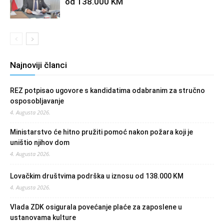
od 138.000 KM
Najnoviji članci
REZ potpisao ugovore s kandidatima odabranim za stručno
osposobljavanje
4. Augusta 2026.
Ministarstvo će hitno pružiti pomoć nakon požara koji je
uništio njihov dom
4. Augusta 2026.
Lovačkim društvima podrška u iznosu od 138.000 KM
4. Augusta 2026.
Vlada ZDK osigurala povećanje plaće za zaposlene u
ustanovama kulture