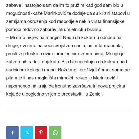
zabave i nastojao sam da im to pružim kad god sam bio u
mogućnosti -kaže Marinković te dodaje da su krizni štabovi u
zemljama okruženja kod raspodjele nekih vrsta finansijske
pomoći redovno zaboravljali umjetničku branšu.
– Mi smo uvijek na margini. Neću da kukam u odnosu na
druge, svi smo na sebi svojstven način, osim farmaceuta,
prošli vrlo teško u ovim turbulentnim vremenima. Mnogo je
zatvorenih radnji, objekata. Bilo bi nepristojno da kukam nad
sudbinom kolega i mene. Bože moj, preživjet ćemo, samo se
pitam je li nas moglo išta mimoići -rekao je Marinković i
napomenuo na kraju da trenutno završava tri nova projekta
koja će u dogledno vrijeme predstaviti i u Zenici.