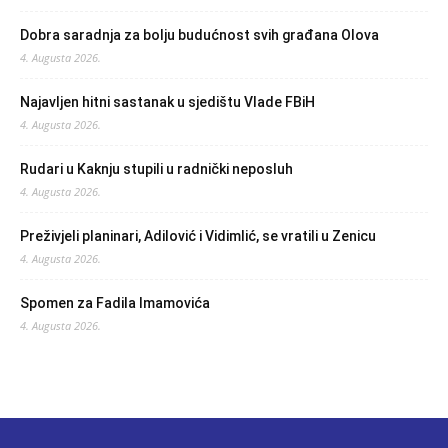
Dobra saradnja za bolju budućnost svih građana Olova
4. Augusta 2026.
Najavljen hitni sastanak u sjedištu Vlade FBiH
4. Augusta 2026.
Rudari u Kaknju stupili u radnički neposluh
4. Augusta 2026.
Preživjeli planinari, Adilović i Vidimlić, se vratili u Zenicu
4. Augusta 2026.
Spomen za Fadila Imamovića
4. Augusta 2026.