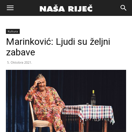
Naša
Kultura
riječ
Marinković: Ljudi su željni
zabave
Zenica
5. Oktobra 2021.