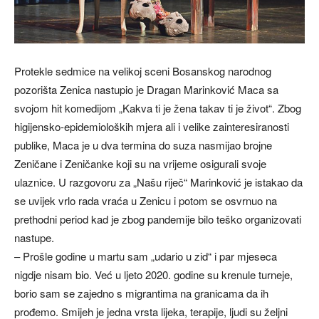
Protekle sedmice na velikoj sceni Bosanskog narodnog
pozorišta Zenica nastupio je Dragan Marinković Maca sa
svojom hit komedijom „Kakva ti je žena takav ti je život“. Zbog
higijensko-epidemioloških mjera ali i velike zainteresiranosti
publike, Maca je u dva termina do suza nasmijao brojne
Zeničane i Zeničanke koji su na vrijeme osigurali svoje
ulaznice. U razgovoru za „Našu riječ“ Marinković je istakao da
se uvijek vrlo rada vraća u Zenicu i potom se osvrnuo na
prethodni period kad je zbog pandemije bilo teško organizovati
nastupe.
– Prošle godine u martu sam „udario u zid“ i par mjeseca
nigdje nisam bio. Već u ljeto 2020. godine su krenule turneje,
borio sam se zajedno s migrantima na granicama da ih
prođemo. Smijeh je jedna vrsta lijeka, terapije, ljudi su željni