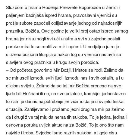
Službom u hramu Rođenja Presvete Bogorodice u Zenici i
paljenjem badnjaka ispred hrama, pravoslavni vjernici su
prošle subote započeli obilježavanje jednog od najradosnijih
praznika, Božića. Ove godine je veliki broj ostao ispred samog
hrama jer nisu mogli svi ući unutra a svi su zajedno poslali
poruke mira te se molili za mir i oprost. U nedjeljno jutro je
služena božićna liturgija a nakon tog su vjernici nastavili sa
slavljem ovog praznika u krugu svojih porodica.
– Od početka govorimo Mir Božji, Hristos se rodi. Želimo da
se mir useli između svih ljudi, između nas i svih ostalih, a i u
cijelom svijetu. Želimo da se taj mir Božića prenese na sve
ljude bili Hrišćani ili ne, na sve prijatelje, komšije, jednostavno
to nam je danas najpotrebnije jer vidimo da je u svijetu teška
situacija. Zahtijevamo i pružamo jedni drugima mir pa želimo
da i drugi žive taj mir, da nema tih sukoba. To je jedna, jedina i
osnovna poruka uvijek aktuelna za Božić. To je ono što nam
najviše i treba. Svjedoci smo raznih sukoba, a i gdje nisu