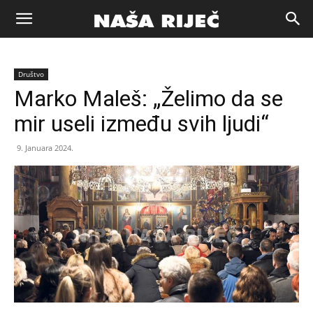
Naša
Društvo
riječ
Marko Maleš: „Želimo da se
mir useli između svih ljudi“
Zenica
9. Januara 2024.