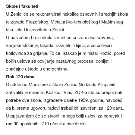
Škole i fakulteti
U Zenici će se rekonstruirati nekoliko osnovnih i srednjih škola
te zgrade Filozofskog, Metalurško-tehnološkog i Mašinskog
fakulteta Univerziteta u Zenici.
U najvećem broju škola izvršit će se zamjena krovova,
vanjske stolarije, fasada, rasvjetnih tijela, a po potrebi i
kotlovnica za grijanje. To će, istakao je ministar Kozlić, pored
boljih uslova za odvijanje nastavnog procesa, donijeti i
značajne uštede u energentima.
Rok 120 dana
Direktorica Medicinske škole Zenica Nedžada Alispahić
zahvalila je ministru Kozliću i Vladi ZDK-a što su prepoznali
potrebe ove škole, izgrađene daleke 1959. godine, navodeći
da bi prema ugovoru radovi trebali biti završeni za 120 dana.
Utopljavanjem će se stvoriti mnogo bolji uslovi za boravak i
rad 90 uposlenih i 710 učenika ove škole.