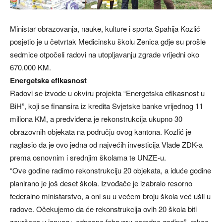
Ministar obrazovanja, nauke, kulture i sporta Spahija Kozlić
posjetio je u četvrtak Medicinsku školu Zenica gdje su prošle
sedmice otpočeli radovi na utopljavanju zgrade vrijedni oko
670.000 KM.
Energetska efikasnost
Radovi se izvode u okviru projekta “Energetska efikasnost u
BiH”, koji se finansira iz kredita Svjetske banke vrijednog 11
miliona KM, a predviđena je rekonstrukcija ukupno 30
obrazovnih objekata na području ovog kantona. Kozlić je
naglasio da je ovo jedna od najvećih investicija Vlade ZDK-a
prema osnovnim i srednjim školama te UNZE-u.
“Ove godine radimo rekonstrukciju 20 objekata, a iduće godine
planirano je još deset škola. Izvođače je izabralo resorno
federalno ministarstvo, a oni su u većem broju škola već ušli u
radove. Očekujemo da će rekonstrukcija ovih 20 škola biti
završena u januaru, odnosno februaru naredne godine”, rekao