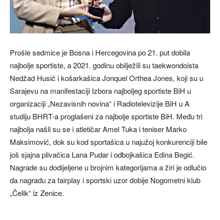
Prošle sedmice je Bosna i Hercegovina po 21. put dobila
najbolje sportiste, a 2021. godinu obilježili su taekwondoista
Nedžad Husić i košarkašica Jonquel Orthea Jones, koji su u
Sarajevu na manifestaciji Izbora najboljeg sportiste BiH u
organizaciji „Nezavisnih novina“ i Radiotelevizije BiH u A
studiju BHRT-a proglašeni za najbolje sportiste BiH. Među tri
najbolja našli su se i atletičar Amel Tuka i teniser Marko
Maksimović, dok su kod sportašica u najužoj konkurenciji bile
još sjajna plivačica Lana Pudar i odbojkašica Edina Begić.
Nagrade su dodijeljene u brojnim kategorijama a žiri je odlučio
da nagradu za fairplay i sportski uzor dobije Nogometni klub
„Čelik“ iz Zenice.