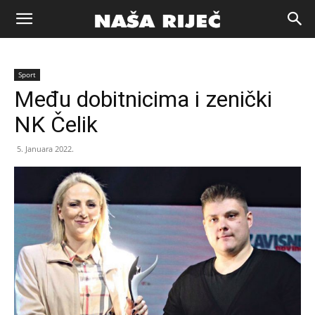
Naša
Sport
riječ
Među dobitnicima i zenički
NK Čelik
Zenica
5. Januara 2022.