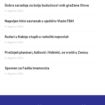
Dobra saradnja za bolju budućnost svih građana Olova
4. Augusta 2026.
Najavljen hitni sastanak u sjedištu Vlade FBiH
4. Augusta 2026.
Rudari u Kaknju stupili u radnički neposluh
4. Augusta 2026.
Preživjeli planinari, Adilović i Vidimlić, se vratili u Zenicu
4. Augusta 2026.
Spomen za Fadila Imamovića
4. Augusta 2026.