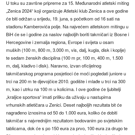
U toku su završne pripreme za 15. Međunarodni atletski miting
„Zenica 2024“ koji organizuje Atletski klub Zenica a ove godine
će biti održan u srijedu, 19. juna, s početkom od 16 sati na
stadionu Kamberovića polje. Na najvećem atletskom mitingu u
BiH će se i godine za naslov najboljih boriti takmičari iz Bosne i
Hercegovine i zemalja regiona, Evrope i svijeta u osam
muških (100 m, 800 m, 3.000 m, vis, dalj, kugla, disk i koplje)
te sedam ženskih disciplina (100 m pr, 100 m, 400 m, 1.500
m, dalj, kladivo i disk). Naravno, izvan oficijelnog
takmičarskog programa posjetioci će moći pogledati juniore u
trci na 200 m te djevojčice 2010. godište i mlađe u trci na 300
m, kao i utrku na 100 m u kolicima. I ove godine će ljubitelji
„kraljice sportova“ imati priliku da uživaju u nastupima
vrhunskih atletičara u Zenici. Deset najboljih rezultata bit će
nagrađeno iznosima od 50 do 1.000 eura, koliko će dobiti
takmičar s najvrednijim rezultatom bodovanim po svjetskim
tablicama, dok će s po 150 eura za prvo, 100 eura za drugo te