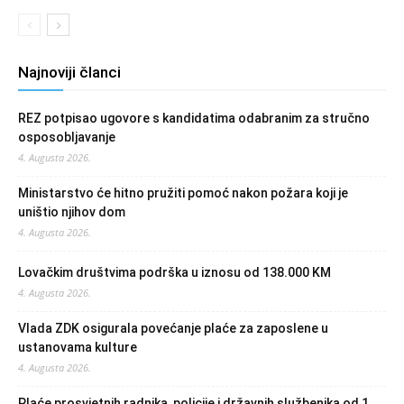
Najnoviji članci
REZ potpisao ugovore s kandidatima odabranim za stručno
osposobljavanje
4. Augusta 2026.
Ministarstvo će hitno pružiti pomoć nakon požara koji je
uništio njihov dom
4. Augusta 2026.
Lovačkim društvima podrška u iznosu od 138.000 KM
4. Augusta 2026.
Vlada ZDK osigurala povećanje plaće za zaposlene u
ustanovama kulture
4. Augusta 2026.
Plaće prosvjetnih radnika, policije i državnih službenika od 1.