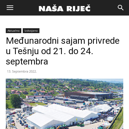
Naša
Aktuelno
Izdvojeno
riječ
Međunarodni sajam privrede
u Tešnju od 21. do 24.
Zenica
septembra
13. Septembra 2022.