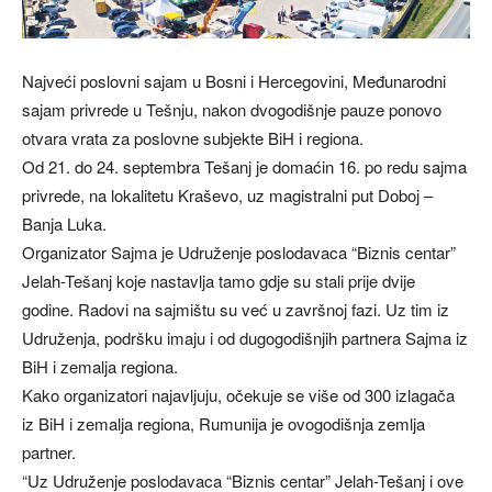
Najveći poslovni sajam u Bosni i Hercegovini, Međunarodni
sajam privrede u Tešnju, nakon dvogodišnje pauze ponovo
otvara vrata za poslovne subjekte BiH i regiona.
Od 21. do 24. septembra Tešanj je domaćin 16. po redu sajma
privrede, na lokalitetu Kraševo, uz magistralni put Doboj –
Banja Luka.
Organizator Sajma je Udruženje poslodavaca “Biznis centar”
Jelah-Tešanj koje nastavlja tamo gdje su stali prije dvije
godine. Radovi na sajmištu su već u završnoj fazi. Uz tim iz
Udruženja, podršku imaju i od dugogodišnjih partnera Sajma iz
BiH i zemalja regiona.
Kako organizatori najavljuju, očekuje se više od 300 izlagača
iz BiH i zemalja regiona, Rumunija je ovogodišnja zemlja
partner.
“Uz Udruženje poslodavaca “Biznis centar” Jelah-Tešanj i ove