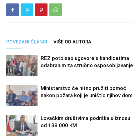
POVEZANI ČLANCI
VIŠE OD AUTORA
REZ potpisao ugovore s kandidatima
odabranim za stručno osposobljavanje
Ministarstvo će hitno pružiti pomoć
nakon požara koji je uništio njihov dom
Lovačkim društvima podrška u iznosu
od 138.000 KM