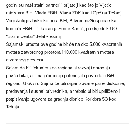
godini su naši stalni partneri i prijatelji kao što je Vijeće
ministara BiH, Vlada FBiH, Vlada ZDK kao i Općina Tešanj,
Vanjskotrgovinska komora BiH, Privredna/Gospodarska
komora FBiH…”, kazao je Semir Kantić, predsjednik UO
“Biznis centar” Jelah-Tešanj.
Sajamski prostor ove godine bit će na oko 5.000 kvadratnih
metara zatvorenog prostora i 10.000 kvadratnih metara
otvorenog prostora.
Sajam će biti fokusiran na regionalni razvoj i saradnju
privrednika, ali i na promociju potencijala privrede u BiH i
regionu. U okviru Sajma će biti organizovane panel diskusije,
predavanja i susreti privrednika, a trebalo bi biti upriličeno i
potpisivanje ugovora za gradnju dionice Koridora 5C kod
Tešnja.