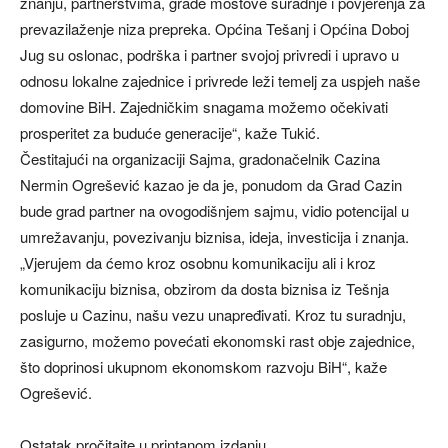
znanju, partnerstvima, grade mostove suradnje i povjerenja za
prevazilaženje niza prepreka. Općina Tešanj i Općina Doboj
Jug su oslonac, podrška i partner svojoj privredi i upravo u
odnosu lokalne zajednice i privrede leži temelj za uspjeh naše
domovine BiH. Zajedničkim snagama možemo očekivati
prosperitet za buduće generacije“, kaže Tukić.
Čestitajući na organizaciji Sajma, gradonačelnik Cazina
Nermin Ogrešević kazao je da je, ponudom da Grad Cazin
bude grad partner na ovogodišnjem sajmu, vidio potencijal u
umrežavanju, povezivanju biznisa, ideja, investicija i znanja.
„Vjerujem da ćemo kroz osobnu komunikaciju ali i kroz
komunikaciju biznisa, obzirom da dosta biznisa iz Tešnja
posluje u Cazinu, našu vezu unapređivati. Kroz tu suradnju,
zasigurno, možemo povećati ekonomski rast obje zajednice,
što doprinosi ukupnom ekonomskom razvoju BiH“, kaže
Ogrešević.
Ostatak pročitajte u printanom izdanju