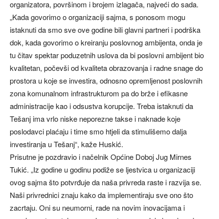
organizatora, površinom i brojem izlagača, najveći do sada.
„Kada govorimo o organizaciji sajma, s ponosom mogu
istaknuti da smo sve ove godine bili glavni partneri i podrška
dok, kada govorimo o kreiranju poslovnog ambijenta, onda je
tu čitav spektar poduzetnih uslova da bi poslovni ambijent bio
kvalitetan, počevši od kvaliteta obrazovanja i radne snage do
prostora u koje se investira, odnosno opremljenost poslovnih
zona komunalnom infrastrukturom pa do brže i efikasne
administracije kao i odsustva korupcije. Treba istaknuti da
Tešanj ima vrlo niske neporezne takse i naknade koje
poslodavci plaćaju i time smo htjeli da stimulišemo dalja
investiranja u Tešanj“, kaže Huskić.
Prisutne je pozdravio i načelnik Općine Doboj Jug Mirnes
Tukić. „Iz godine u godinu podiže se ljestvica u organizaciji
ovog sajma što potvrđuje da naša privreda raste i razvija se.
Naši privrednici znaju kako da implementiraju sve ono što
zacrtaju. Oni su neumorni, rade na novim inovacijama i