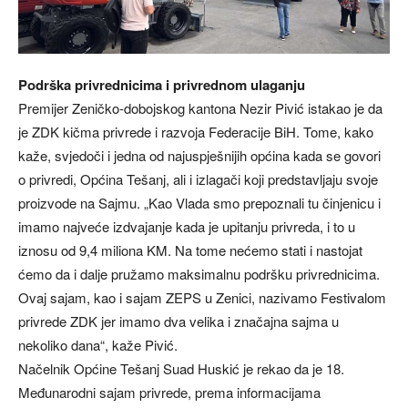
Podrška privrednicima i privrednom ulaganju
Premijer Zeničko-dobojskog kantona Nezir Pivić istakao je da
je ZDK kičma privrede i razvoja Federacije BiH. Tome, kako
kaže, svjedoči i jedna od najuspješnijih općina kada se govori
o privredi, Općina Tešanj, ali i izlagači koji predstavljaju svoje
proizvode na Sajmu. „Kao Vlada smo prepoznali tu činjenicu i
imamo najveće izdvajanje kada je upitanju privreda, i to u
iznosu od 9,4 miliona KM. Na tome nećemo stati i nastojat
ćemo da i dalje pružamo maksimalnu podršku privrednicima.
Ovaj sajam, kao i sajam ZEPS u Zenici, nazivamo Festivalom
privrede ZDK jer imamo dva velika i značajna sajma u
nekoliko dana“, kaže Pivić.
Načelnik Općine Tešanj Suad Huskić je rekao da je 18.
Međunarodni sajam privrede, prema informacijama