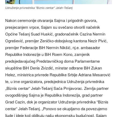
Udruženje privrednika “Biznis centar” Jelah-Tešanj
Nakon ceremonije otvaranja Sajma i prigodnih govora,
presjecanjem vrpce, Sajam su svečano otvorili načelnik
Općine Tešanj Suad Huskić, gradonačelnik Cazina Nermin
Ogrešević, premijer Zeničko-dobojskog kantona Nezir Pivić,
premijer Federacije BiH Nermin Nikšić, nj.e. ambasador
Republike Indonezije u BiH Roem Kono, zamjenik
predsjedavajućeg Predstavničkog doma Parlamentarne
skupštine BiH Denis Zvizdić, minstar odbrane BiH Zukan
Helez, ministrica privrede Republike Srbije Adriana Mesarović
te, u ime organizatora, predsjednica Udruženja privrednika
„Biznis centar“ Jelah-Tešanj Saća Prnjavorac. Zemlja partner
ovogodišnjeg Sajma je Republika Indonezija, grad partner
Grad Cazin, dok je organizator Udruženje privrednika “Biznis
centar“ Jelah-Tešanj. „Ponovo se okupljamo da povezujemo
ljude i ideje koji oblikuju našu ekonomsku budućnost. Sajam