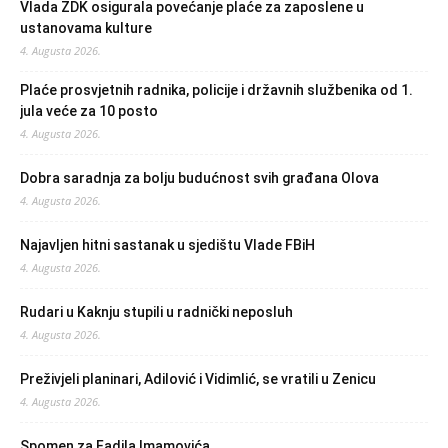
Vlada ZDK osigurala povećanje plaće za zaposlene u
ustanovama kulture
4. Augusta 2026.
Plaće prosvjetnih radnika, policije i državnih službenika od 1.
jula veće za 10 posto
4. Augusta 2026.
Dobra saradnja za bolju budućnost svih građana Olova
4. Augusta 2026.
Najavljen hitni sastanak u sjedištu Vlade FBiH
4. Augusta 2026.
Rudari u Kaknju stupili u radnički neposluh
4. Augusta 2026.
Preživjeli planinari, Adilović i Vidimlić, se vratili u Zenicu
4. Augusta 2026.
Spomen za Fadila Imamovića