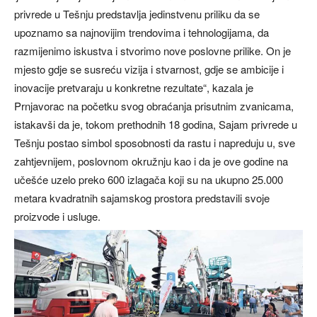
privrede u Tešnju predstavlja jedinstvenu priliku da se
upoznamo sa najnovijim trendovima i tehnologijama, da
razmijenimo iskustva i stvorimo nove poslovne prilike. On je
mjesto gdje se susreću vizija i stvarnost, gdje se ambicije i
inovacije pretvaraju u konkretne rezultate“, kazala je
Prnjavorac na početku svog obraćanja prisutnim zvanicama,
istakavši da je, tokom prethodnih 18 godina, Sajam privrede u
Tešnju postao simbol sposobnosti da rastu i napreduju u, sve
zahtjevnijem, poslovnom okružnju kao i da je ove godine na
učešće uzelo preko 600 izlagača koji su na ukupno 25.000
metara kvadratnih sajamskog prostora predstavili svoje
proizvode i usluge.