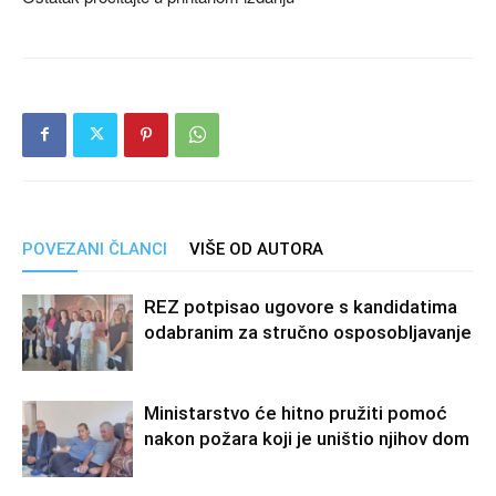
POVEZANI ČLANCI
VIŠE OD AUTORA
REZ potpisao ugovore s kandidatima
odabranim za stručno osposobljavanje
Ministarstvo će hitno pružiti pomoć
nakon požara koji je uništio njihov dom