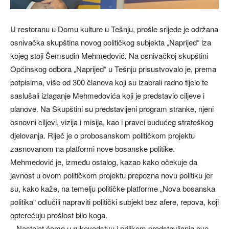
U restoranu u Domu kulture u Tešnju, prošle srijede je održana
osnivačka skupština novog političkog subjekta „Naprijed“ iza
kojeg stoji Šemsudin Mehmedović. Na osnivačkoj skupštini
Općinskog odbora „Naprijed“ u Tešnju prisustvovalo je, prema
potpisima, više od 300 članova koji su izabrali radno tijelo te
saslušali izlaganje Mehmedovića koji je predstavio ciljeve i
planove. Na Skupštini su predstavljeni program stranke, njeni
osnovni ciljevi, vizija i misija, kao i pravci budućeg strateškog
djelovanja. Riječ je o probosanskom političkom projektu
zasnovanom na platformi nove bosanske politike.
Mehmedović je, između ostalog, kazao kako očekuje da
javnost u ovom političkom projektu prepozna novu politiku jer
su, kako kaže, na temelju političke platforme „Nova bosanska
politika“ odlučili napraviti politički subjekt bez afere, repova, koji
opterećuju prošlost bilo koga.
– Nastojat ćemo u rukovodstvu i prilikom predstavljanja ove