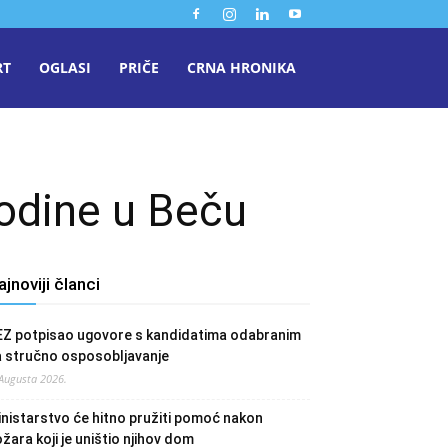
RT
OGLASI
PRIČE
CRNA HRONIKA
odine u Beču
ajnoviji članci
EZ potpisao ugovore s kandidatima odabranim
a stručno osposobljavanje
 Augusta 2026.
nistarstvo će hitno pružiti pomoć nakon
žara koji je uništio njihov dom