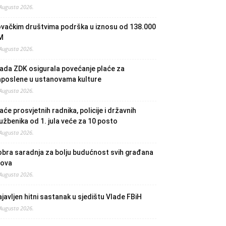
 Augusta 2026.
ovačkim društvima podrška u iznosu od 138.000
M
 Augusta 2026.
ada ZDK osigurala povećanje plaće za
aposlene u ustanovama kulture
 Augusta 2026.
aće prosvjetnih radnika, policije i državnih
užbenika od 1. jula veće za 10 posto
 Augusta 2026.
bra saradnja za bolju budućnost svih građana
lova
 Augusta 2026.
javljen hitni sastanak u sjedištu Vlade FBiH
 Augusta 2026.