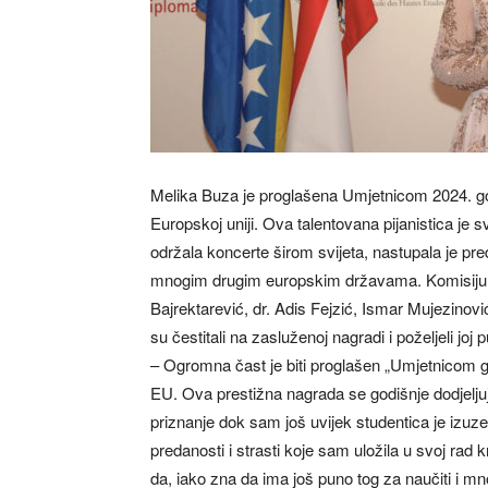
Melika Buza je proglašena Umjetnicom 2024. 
Europskoj uniji. Ova talentovana pijanistica je s
održala koncerte širom svijeta, nastupala je pr
mnogim drugim europskim državama. Komisiju za 
Bajrektarević, dr. Adis Fejzić, Ismar Mujezinovi
su čestitali na zasluženoj nagradi i poželjeli joj
– Ogromna čast je biti proglašen „Umjetnicom
EU. Ova prestižna nagrada se godišnje dodjelju
priznanje dok sam još uvijek studentica je izuz
predanosti i strasti koje sam uložila u svoj ra
da, iako zna da ima još puno tog za naučiti i m