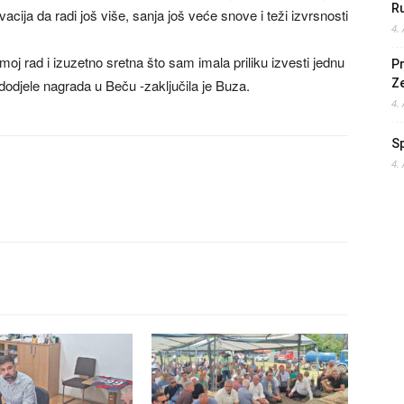
Ru
ija da radi još više, sanja još veće snove i teži izvrsnosti
4.
oj rad i izuzetno sretna što sam imala priliku izvesti jednu
Pr
odjele nagrada u Beču -zaključila je Buza.
Z
4.
S
4.