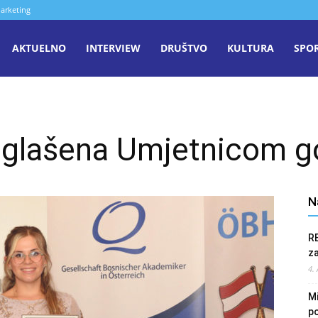
arketing
aša
AKTUELNO
INTERVIEW
DRUŠTVO
KULTURA
SPO
iječ
oglašena Umjetnicom g
enica
N
R
z
4.
Mi
po