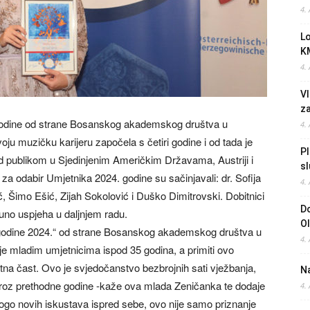
4.
L
K
4.
Vl
z
godine od strane Bosanskog akademskog društva u
4.
voju muzičku karijeru započela s četiri godine i od tada je
Pl
ed publikom u Sjedinjenim Američkim Državama, Austriji i
sl
odabir Umjetnika 2024. godine su sačinjavali: dr. Sofija
4.
ć, Šimo Ešić, Zijah Sokolović i Duško Dimitrovski. Dobitnici
Do
 puno uspjeha u daljnjem radu.
O
 godine 2024.“ od strane Bosanskog akademskog društva u
4.
je mladim umjetnicima ispod 35 godina, a primiti ovo
etna čast. Ovo je svjedočanstvo bezbrojnih sati vježbanja,
Na
d kroz prethodne godine -kaže ova mlada Zeničanka te dodaje
4.
nogo novih iskustava ispred sebe, ovo nije samo priznanje