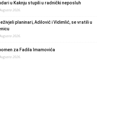
dari u Kaknju stupili u radnički neposluh
 Augusta 2026.
eživjeli planinari, Adilović i Vidimlić, se vratili u
enicu
 Augusta 2026.
pomen za Fadila Imamovića
 Augusta 2026.