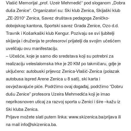
Vlašić Memorijal „prof. Uzeir Mehmedić“ pod sloganom „Dobra
duša Zenice“. Organizatori su: Ski klub Zenica, Skijaški klub
„ZE-2010“ Zenica, Savez društava pedagoga Zeničko-
dobojskog kantona, Sportski savez Grada Zenice, Ozo d.d.
Travnik i Košarkaški klub Kengur. Pozivaju se svi ljubitelji
skijanja i druženja te profesorovi prijatelji da svojim učešćem
uveličaju ovu manifestaciju.
– Učešće, koje je samo dio sredstava koji su potrebni za
realizaciju veleslalomska trke je 20 KM po takmičaru, gdje je
uključeno: autobuski prijevoz Zenica-Vlašić-Zenica (polazak
autobusa ispred Arene Zenica u 8 sati), ski karta i
osvježavajuće piće. Podržimo ovaj događaj, podržimo “Dobru
dušu Zenice” profesora Uzeira Mehmedića koji je imao
neprikosnoven uticaj za razvoj sporta u Zenici i šire –kažu iz
Ski kluba Zenica.
Prijave možete slati putem linka: www.skizenica.ba/prijava ili
na mail
info@skizenica.ba
.