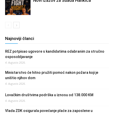
Novi izazov za Suada Hankića
Najnoviji članci
REZ potpisao ugovore s kandidatima odabranim za stručno
osposobljavanje
4. Augusta 2026.
Ministarstvo će hitno pružiti pomoć nakon požara koji je
uništio njihov dom
4. Augusta 2026.
Lovačkim društvima podrška u iznosu od 138.000 KM
4. Augusta 2026.
Vlada ZDK osigurala povećanje plaće za zaposlene u