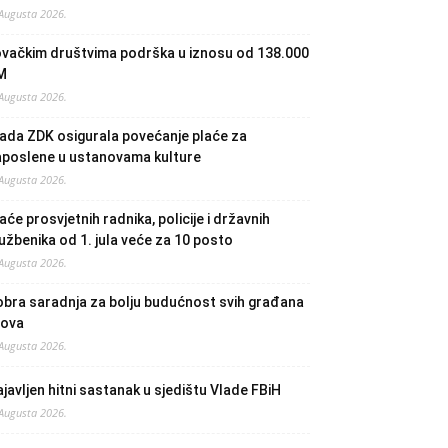
 Augusta 2026.
ovačkim društvima podrška u iznosu od 138.000
M
 Augusta 2026.
ada ZDK osigurala povećanje plaće za
aposlene u ustanovama kulture
 Augusta 2026.
aće prosvjetnih radnika, policije i državnih
užbenika od 1. jula veće za 10 posto
 Augusta 2026.
bra saradnja za bolju budućnost svih građana
lova
 Augusta 2026.
javljen hitni sastanak u sjedištu Vlade FBiH
 Augusta 2026.