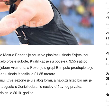
4.
L
K
4.
Vl
z
4.
Pl
Mesud Pezer nije se uspio plasirati u finale Svjetskog
sl
elo prošle subote. Kvalifikacije su počele u 3:55 sati po
4.
skom vremenu, a Pezer je u grupi B tri puta prestupio te je
n u finale iznosila je 21.35 metara.
Do
O
nju. Ove sezone je u slaboj formi, a najduži hitac bio mu je
4.
m augusta u Zenici odbranio naslov državnog prvaka.
rio ga je 2019. godine.
Na
4.