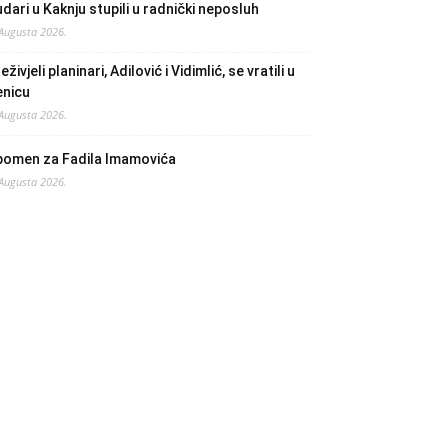
dari u Kaknju stupili u radnički neposluh
 Augusta 2026.
eživjeli planinari, Adilović i Vidimlić, se vratili u
enicu
 Augusta 2026.
pomen za Fadila Imamovića
 Augusta 2026.