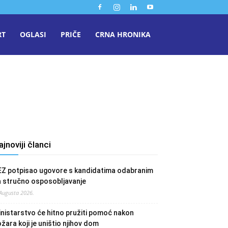
RT
OGLASI
PRIČE
CRNA HRONIKA
ajnoviji članci
EZ potpisao ugovore s kandidatima odabranim
a stručno osposobljavanje
 Augusta 2026.
nistarstvo će hitno pružiti pomoć nakon
žara koji je uništio njihov dom