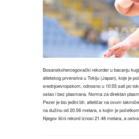
Bosanskohercegovački rekorder u bacanju kugle 
atletskog prvenstva u Tokiju (Japan), koje je poč
srednjoevropskom, odnosno u 10:55 sati po tokij
ostao i bez plasmana. Norma za direktan plasma
Pezer je bio jedini bh. atletičar na ovom takmiče
na dužinu od 20.56 metara, s kojim je početko
Njegov lični rekord iznosi 21.48 metara, a ostva