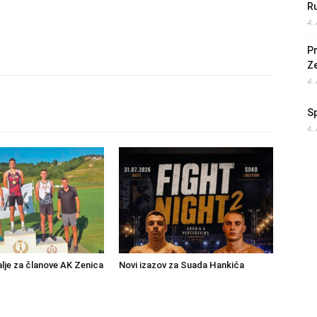
Ru
4.
Pr
Z
4.
S
4.
lje za članove AK Zenica
Novi izazov za Suada Hankića