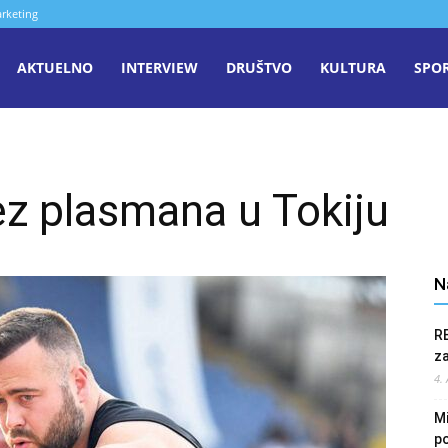
rketing
aša
AKTUELNO
INTERVIEW
DRUŠTVO
KULTURA
SPO
iječ
z plasmana u Tokiju
enica
N
R
z
4.
Mi
po