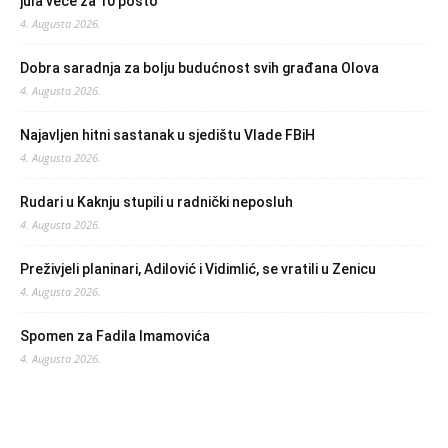
jula veće za 10 posto
4. Augusta 2026.
Dobra saradnja za bolju budućnost svih građana Olova
4. Augusta 2026.
Najavljen hitni sastanak u sjedištu Vlade FBiH
4. Augusta 2026.
Rudari u Kaknju stupili u radnički neposluh
4. Augusta 2026.
Preživjeli planinari, Adilović i Vidimlić, se vratili u Zenicu
4. Augusta 2026.
Spomen za Fadila Imamovića
4. Augusta 2026.