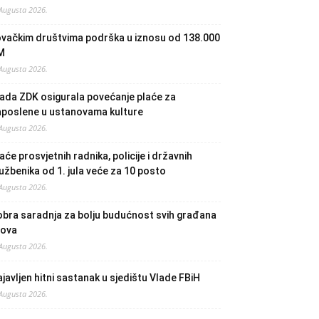
 Augusta 2026.
ovačkim društvima podrška u iznosu od 138.000
M
 Augusta 2026.
ada ZDK osigurala povećanje plaće za
aposlene u ustanovama kulture
 Augusta 2026.
aće prosvjetnih radnika, policije i državnih
užbenika od 1. jula veće za 10 posto
 Augusta 2026.
bra saradnja za bolju budućnost svih građana
lova
 Augusta 2026.
javljen hitni sastanak u sjedištu Vlade FBiH
 Augusta 2026.