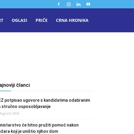
RT
OGLASI
PRIČE
CRNA HRONIKA
ajnoviji članci
EZ potpisao ugovore s kandidatima odabranim
a stručno osposobljavanje
 Augusta 2026.
nistarstvo će hitno pružiti pomoć nakon
žara koji je uništio njihov dom