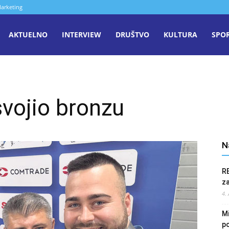
arketing
aša
AKTUELNO
INTERVIEW
DRUŠTVO
KULTURA
SPO
iječ
vojio bronzu
enica
N
R
z
4.
Mi
po