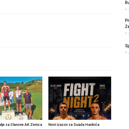
Ru
4.
Pr
Z
4.
S
4.
lje za članove AK Zenica
Novi izazov za Suada Hankića