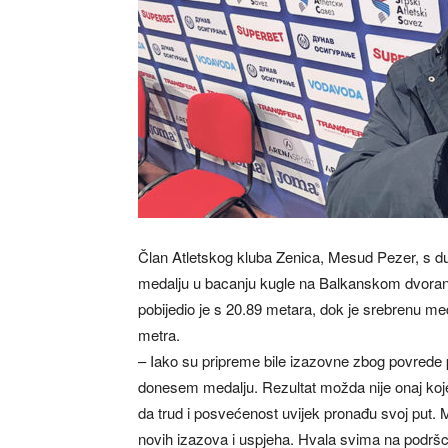
Član Atletskog kluba Zenica, Mesud Pezer, s d
medalju u bacanju kugle na Balkanskom dvora
pobijedio je s 20.89 metara, dok je srebrenu me
metra.
– Iako su pripreme bile izazovne zbog povred
donesem medalju. Rezultat možda nije onaj koje
da trud i posvećenost uvijek pronađu svoj put. M
novih izazova i uspjeha. Hvala svima na podršci