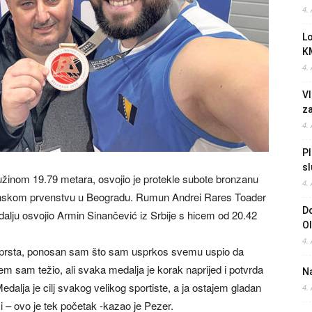
4.
L
K
4.
Vl
z
4.
Pl
sl
užinom 19.79 metara, osvojio je protekle subote bronzanu
4.
nskom prvenstvu u Beogradu. Rumun Andrei Rares Toader
Do
dalju osvojio Armin Sinančević iz Srbije s hicem od 20.42
O
4.
e prsta, ponosan sam što sam usprkos svemu uspio da
m sam težio, ali svaka medalja je korak naprijed i potvrda
Na
edalja je cilj svakog velikog sportiste, a ja ostajem gladan
4.
 – ovo je tek početak -kazao je Pezer.