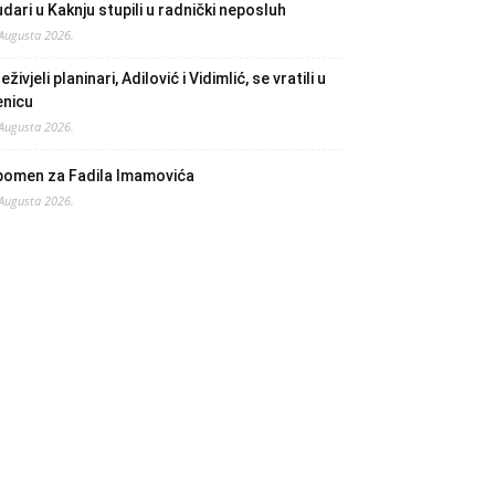
dari u Kaknju stupili u radnički neposluh
 Augusta 2026.
eživjeli planinari, Adilović i Vidimlić, se vratili u
enicu
 Augusta 2026.
pomen za Fadila Imamovića
 Augusta 2026.