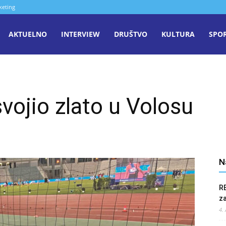
keting
aša
AKTUELNO
INTERVIEW
DRUŠTVO
KULTURA
SPO
iječ
ojio zlato u Volosu
enica
N
R
z
4.