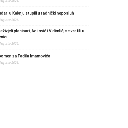
 Augusta 2026.
dari u Kaknju stupili u radnički neposluh
 Augusta 2026.
eživjeli planinari, Adilović i Vidimlić, se vratili u
enicu
 Augusta 2026.
pomen za Fadila Imamovića
 Augusta 2026.