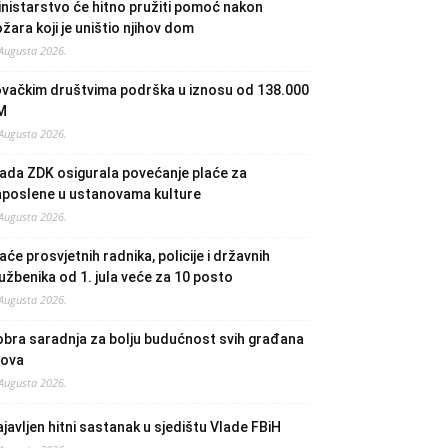
nistarstvo će hitno pružiti pomoć nakon
žara koji je uništio njihov dom
 Augusta 2026.
ovačkim društvima podrška u iznosu od 138.000
M
 Augusta 2026.
ada ZDK osigurala povećanje plaće za
aposlene u ustanovama kulture
 Augusta 2026.
aće prosvjetnih radnika, policije i državnih
užbenika od 1. jula veće za 10 posto
 Augusta 2026.
bra saradnja za bolju budućnost svih građana
lova
 Augusta 2026.
javljen hitni sastanak u sjedištu Vlade FBiH