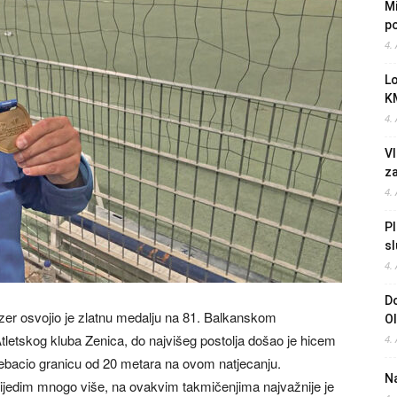
Mi
po
4.
L
K
4.
Vl
z
4.
Pl
sl
4.
Do
r osvojio je zlatnu medalju na 81. Balkanskom
O
letskog kluba Zenica, do najvišeg postolja došao je hicem
4.
 prebacio granicu od 20 metara na ovom natjecanju.
Na
vrijedim mnogo više, na ovakvim takmičenjima najvažnije je