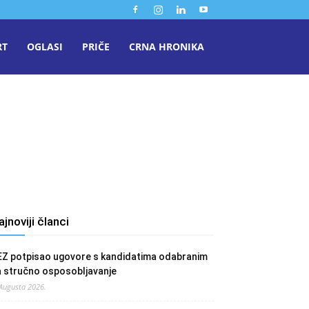
RT
OGLASI
PRIČE
CRNA HRONIKA
ajnoviji članci
EZ potpisao ugovore s kandidatima odabranim
a stručno osposobljavanje
 Augusta 2026.