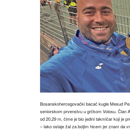
Bosanskohercegovački bacač kugle Mesud Peze
seniorskom prvenstvu u grčkom Volosu. Član At
od 20,29 m, čime je bio jedini takmičar koji je
– Iako ostaje žal za boljim hicem jer znam da 