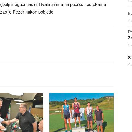
4.
 najbolji mogući način. Hvala svima na podršci, porukama i
-kazao je Pezer nakon pobjede.
Ru
4.
Pr
Z
4.
S
4.