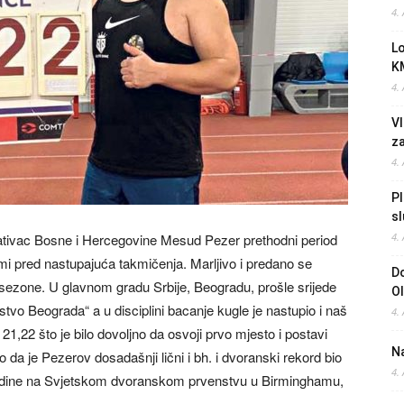
4.
L
K
4.
Vl
z
4.
Pl
sl
ntativac Bosne i Hercegovine Mesud Pezer prethodni period
4.
emi pred nastupajuća takmičenja. Marljivo i predano se
Do
sezone. U glavnom gradu Srbije, Beogradu, prošle srijede
O
tvo Beograda“ a u disciplini bacanje kugle je nastupio i naš
4.
 21,22 što je bilo dovoljno da osvoji prvo mjesto i postavi
Na
 da je Pezerov dosadašnji lični i bh. i dvoranski rekord bio
4.
 godine na Svjetskom dvoranskom prvenstvu u Birminghamu,