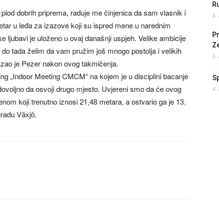
Ru
 plod dobrih priprema, raduje me činjenica da sam vlasnik i
4.
etar u leđa za izazove koji su ispred mene u narednim
Pr
e ljubavi je uloženo u ovaj današnji uspjeh. Velike ambicije
Z
 do tada želim da vam pružim još mnogo postolja i velikih
4.
azao je Pezer nakon ovog takmičenja.
ting „Indoor Meeting CMCM“ na kojem je u disciplini bacanje
S
 dovoljno da osvoji drugo mjesto. Uvjereni smo da će ovog
4.
orenom koji trenutno iznosi 21,48 metara, a ostvario ga je 13.
radu Växjö.