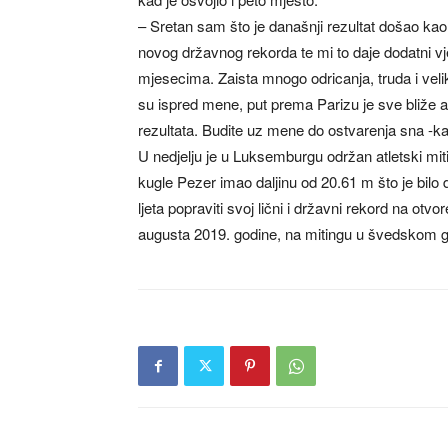
– Sretan sam što je današnji rezultat došao kao
novog državnog rekorda te mi to daje dodatni vj
mjesecima. Zaista mnogo odricanja, truda i velik
su ispred mene, put prema Parizu je sve bliže a
rezultata. Budite uz mene do ostvarenja sna -k
U nedjelju je u Luksemburgu održan atletski mi
kugle Pezer imao daljinu od 20.61 m što je bilo
ljeta popraviti svoj lični i državni rekord na otv
augusta 2019. godine, na mitingu u švedskom g