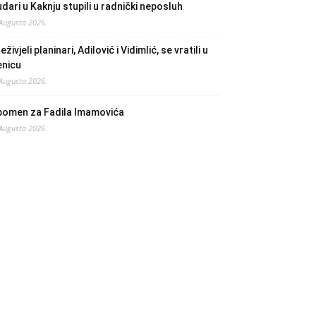
dari u Kaknju stupili u radnički neposluh
 Augusta 2026.
eživjeli planinari, Adilović i Vidimlić, se vratili u
enicu
 Augusta 2026.
pomen za Fadila Imamovića
 Augusta 2026.