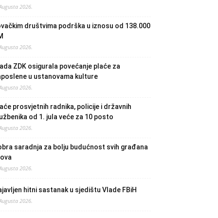
 Augusta 2026.
ovačkim društvima podrška u iznosu od 138.000
M
 Augusta 2026.
ada ZDK osigurala povećanje plaće za
aposlene u ustanovama kulture
 Augusta 2026.
aće prosvjetnih radnika, policije i državnih
užbenika od 1. jula veće za 10 posto
 Augusta 2026.
bra saradnja za bolju budućnost svih građana
lova
 Augusta 2026.
javljen hitni sastanak u sjedištu Vlade FBiH
 Augusta 2026.