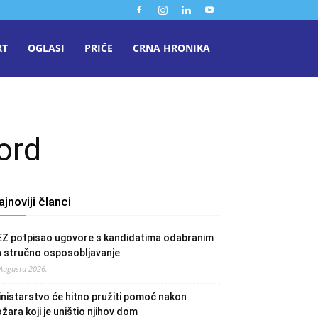
RT
OGLASI
PRIČE
CRNA HRONIKA
ord
ajnoviji članci
EZ potpisao ugovore s kandidatima odabranim
a stručno osposobljavanje
 Augusta 2026.
nistarstvo će hitno pružiti pomoć nakon
žara koji je uništio njihov dom