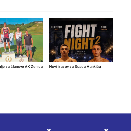
lje za članove AK Zenica
Novi izazov za Suada Hankića