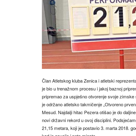
Član Atletskog kluba Zenica i atletski repreze
je bio u trenažnom procesu i jakoj baznoj pripr
pripremao za uspješno otvorenje svoje zimske 
je održano atletsko takmičenje „Otvoreno prvens
Mesud. Najdalji hitac Pezera otišao je do daljine
novi državni rekord u ovoj disciplini. Podsjećamo
21,15 metara, koji je postavio 3. marta 2018.
kad je osvojio i peto mjesto.