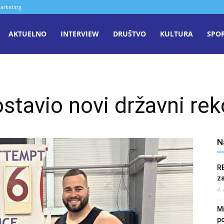
arketing
aša
AKTUELNO
INTERVIEW
DRUŠTVO
KULTURA
SPO
iječ
tavio novi državni rek
enica
N
R
z
4.
Mi
po