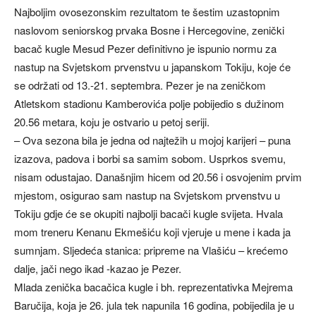
Najboljim ovosezonskim rezultatom te šestim uzastopnim
naslovom seniorskog prvaka Bosne i Hercegovine, zenički
bacač kugle Mesud Pezer definitivno je ispunio normu za
nastup na Svjetskom prvenstvu u japanskom Tokiju, koje će
se održati od 13.-21. septembra. Pezer je na zeničkom
Atletskom stadionu Kamberovića polje pobijedio s dužinom
20.56 metara, koju je ostvario u petoj seriji.
– Ova sezona bila je jedna od najtežih u mojoj karijeri – puna
izazova, padova i borbi sa samim sobom. Usprkos svemu,
nisam odustajao. Današnjim hicem od 20.56 i osvojenim prvim
mjestom, osigurao sam nastup na Svjetskom prvenstvu u
Tokiju gdje će se okupiti najbolji bacači kugle svijeta. Hvala
mom treneru Kenanu Ekmešiću koji vjeruje u mene i kada ja
sumnjam. Sljedeća stanica: pripreme na Vlašiću – krećemo
dalje, jači nego ikad -kazao je Pezer.
Mlada zenička bacačica kugle i bh. reprezentativka Mejrema
Baručija, koja je 26. jula tek napunila 16 godina, pobijedila je u