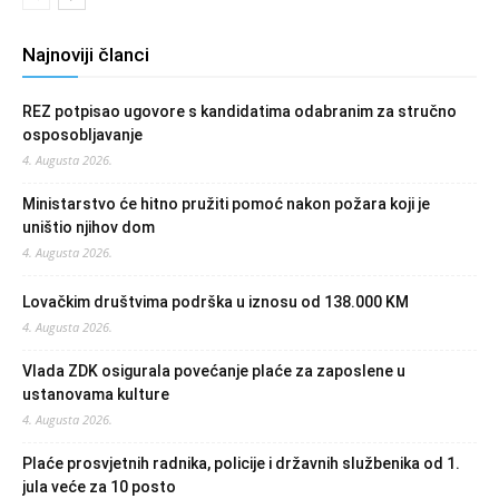
Najnoviji članci
REZ potpisao ugovore s kandidatima odabranim za stručno
osposobljavanje
4. Augusta 2026.
Ministarstvo će hitno pružiti pomoć nakon požara koji je
uništio njihov dom
4. Augusta 2026.
Lovačkim društvima podrška u iznosu od 138.000 KM
4. Augusta 2026.
Vlada ZDK osigurala povećanje plaće za zaposlene u
ustanovama kulture
4. Augusta 2026.
Plaće prosvjetnih radnika, policije i državnih službenika od 1.
jula veće za 10 posto