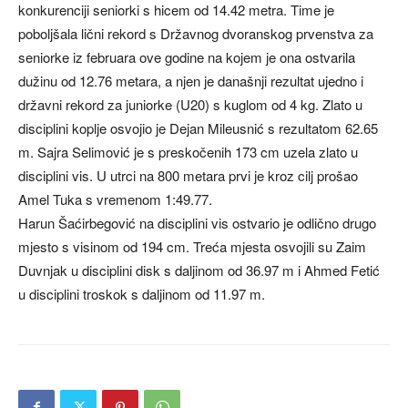
konkurenciji seniorki s hicem od 14.42 metra. Time je
poboljšala lični rekord s Državnog dvoranskog prvenstva za
seniorke iz februara ove godine na kojem je ona ostvarila
dužinu od 12.76 metara, a njen je današnji rezultat ujedno i
državni rekord za juniorke (U20) s kuglom od 4 kg. Zlato u
disciplini koplje osvojio je Dejan Mileusnić s rezultatom 62.65
m. Sajra Selimović je s preskočenih 173 cm uzela zlato u
disciplini vis. U utrci na 800 metara prvi je kroz cilj prošao
Amel Tuka s vremenom 1:49.77.
Harun Šaćirbegović na disciplini vis ostvario je odlično drugo
mjesto s visinom od 194 cm. Treća mjesta osvojili su Zaim
Duvnjak u disciplini disk s daljinom od 36.97 m i Ahmed Fetić
u disciplini troskok s daljinom od 11.97 m.