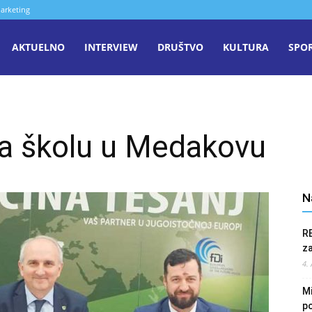
arketing
aša
AKTUELNO
INTERVIEW
DRUŠTVO
KULTURA
SPO
iječ
za školu u Medakovu
enica
N
R
z
4.
Mi
po