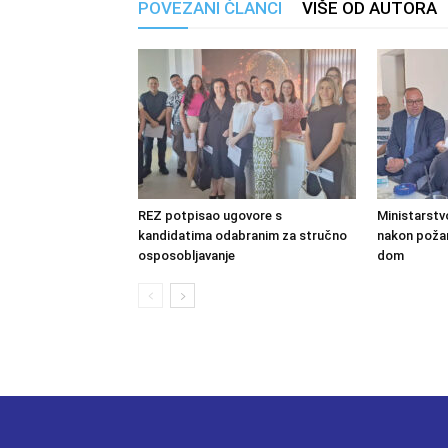
POVEZANI ČLANCI
VIŠE OD AUTORA
REZ potpisao ugovore s
Ministarstv
kandidatima odabranim za stručno
nakon požara
osposobljavanje
dom