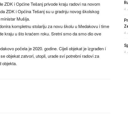
Ru
e ZDK i Općine Tešanj privode kraju radovi na novom
4.
ada ZDK i Općina Tešanj su u gradnju novog školskog
 ministar Mušija.
Pr
a donira kompletnu stolariju za novu školu u Medakovu i time
Z
ede kraju u što kraćem roku. Sretni smo da smo dio ove
4.
S
kovo počela je 2020. godine. Cijeli objekat je izgrađen i
4.
e objekat zatvori, utopli, urade svi potrebni radovi za
d objekta.