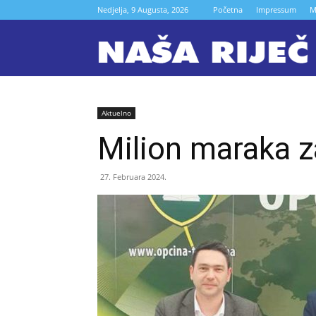
Nedjelja, 9 Augusta, 2026
Početna
Impressum
M
N
r
Aktuelno
Milion maraka 
Z
27. Februara 2024.