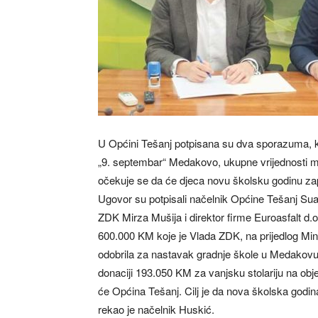
U Općini Tešanj potpisana su dva sporazuma, 
„9. septembar“ Medakovo, ukupne vrijednosti mi
očekuje se da će djeca novu školsku godinu za
Ugovor su potpisali načelnik Općine Tešanj Suad
ZDK Mirza Mušija i direktor firme Euroasfalt d
600.000 KM koje je Vlada ZDK, na prijedlog Mini
odobrila za nastavak gradnje škole u Medakovu
donaciji 193.050 KM za vanjsku stolariju na obj
će Općina Tešanj. Cilj je da nova školska god
rekao je načelnik Huskić.