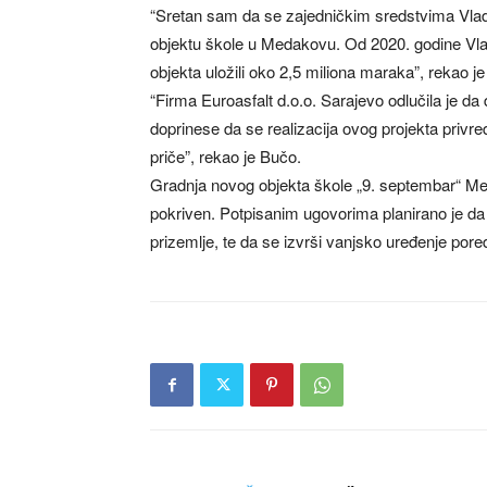
“Sretan sam da se zajedničkim sredstvima Vlad
objektu škole u Medakovu. Od 2020. godine Vl
objekta uložili oko 2,5 miliona maraka”, rekao je
“Firma Euroasfalt d.o.o. Sarajevo odlučila je d
doprinese da se realizacija ovog projekta privr
priče”, rekao je Bučo.
Gradnja novog objekta škole „9. septembar“ Meda
pokriven. Potpisanim ugovorima planirano je da s
prizemlje, te da se izvrši vanjsko uređenje pore