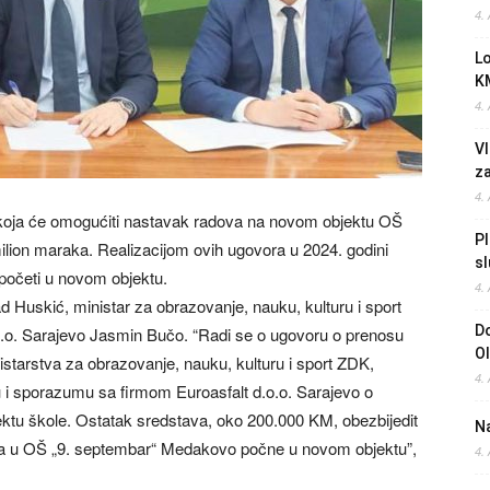
4.
L
K
4.
Vl
z
4.
koja će omogućiti nastavak radova na novom objektu OŠ
Pl
lion maraka. Realizacijom ovih ugovora u 2024. godini
sl
početi u novom objektu.
4.
 Huskić, ministar za obrazovanje, nauku, kulturu i sport
Do
.o.o. Sarajevo Jasmin Bučo. “Radi se o ugovoru o prenosu
O
starstva za obrazovanje, nauku, kulturu i sport ZDK,
4.
 i sporazumu sa firmom Euroasfalt d.o.o. Sarajevo o
ektu škole. Ostatak sredstava, oko 200.000 KM, obezbijedit
Na
ina u OŠ „9. septembar“ Medakovo počne u novom objektu”,
4.