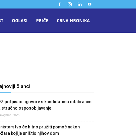
RT
OGLASI
PRIČE
CRNA HRONIKA
ajnoviji članci
EZ potpisao ugovore s kandidatima odabranim
a stručno osposobljavanje
 Augusta 2026.
nistarstvo će hitno pružiti pomoć nakon
žara koji je uništio njihov dom