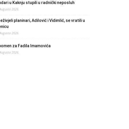
dari u Kaknju stupili u radnički neposluh
 Augusta 2026.
eživjeli planinari, Adilović i Vidimlić, se vratili u
enicu
 Augusta 2026.
pomen za Fadila Imamovića
 Augusta 2026.