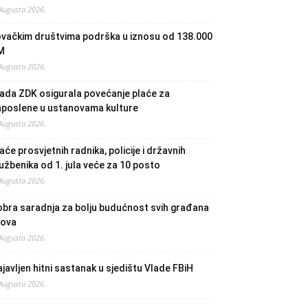
 Augusta 2026.
ovačkim društvima podrška u iznosu od 138.000
M
 Augusta 2026.
ada ZDK osigurala povećanje plaće za
aposlene u ustanovama kulture
 Augusta 2026.
aće prosvjetnih radnika, policije i državnih
užbenika od 1. jula veće za 10 posto
 Augusta 2026.
bra saradnja za bolju budućnost svih građana
lova
 Augusta 2026.
javljen hitni sastanak u sjedištu Vlade FBiH
 Augusta 2026.