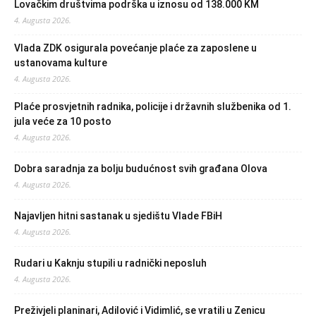
Lovačkim društvima podrška u iznosu od 138.000 KM
4. Augusta 2026.
Vlada ZDK osigurala povećanje plaće za zaposlene u
ustanovama kulture
4. Augusta 2026.
Plaće prosvjetnih radnika, policije i državnih službenika od 1.
jula veće za 10 posto
4. Augusta 2026.
Dobra saradnja za bolju budućnost svih građana Olova
4. Augusta 2026.
Najavljen hitni sastanak u sjedištu Vlade FBiH
4. Augusta 2026.
Rudari u Kaknju stupili u radnički neposluh
4. Augusta 2026.
Preživjeli planinari, Adilović i Vidimlić, se vratili u Zenicu