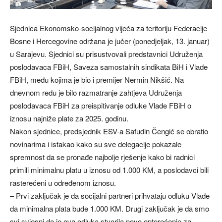
Sjednica Ekonomsko-socijalnog vijeća za teritoriju Federacije
Bosne i Hercegovine održana je jučer (ponedjeljak, 13. januar)
u Sarajevu. Sjednici su prisustvovali predstavnici Udruženja
poslodavaca FBiH, Saveza samostalnih sindikata BiH i Vlade
FBiH, među kojima je bio i premijer Nermin Nikšić. Na
dnevnom redu je bilo razmatranje zahtjeva Udruženja
poslodavaca FBiH za preispitivanje odluke Vlade FBiH o
iznosu najniže plate za 2025. godinu.
Nakon sjednice, predsjednik ESV-a Safudin Čengić se obratio
novinarima i istakao kako su sve delegacije pokazale
spremnost da se pronađe najbolje rješenje kako bi radnici
primili minimalnu platu u iznosu od 1.000 KM, a poslodavci bili
rasterećeni u određenom iznosu.
– Prvi zaključak je da socijalni partneri prihvataju odluku Vlade
da minimalna plata bude 1.000 KM. Drugi zaključak je da smo
svi svjesni da je ova odluka stvorila novo opterećenje za