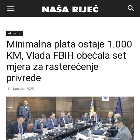
Naša
Aktuelno
riječ
Minimalna plata ostaje 1.000
KM, Vlada FBiH obećala set
Zenica
mjera za rasterećenje
privrede
14. Januara 2025.