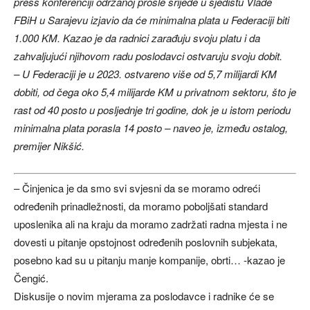
press konferenciji održanoj prošle srijede u sjedištu Vlade
FBiH u Sarajevu izjavio da će minimalna plata u Federaciji biti
1.000 KM. Kazao je da radnici zarađuju svoju platu i da
zahvaljujući njihovom radu poslodavci ostvaruju svoju dobit.
– U Federaciji je u 2023. ostvareno više od 5,7 milijardi KM
dobiti, od čega oko 5,4 milijarde KM u privatnom sektoru, što je
rast od 40 posto u posljednje tri godine, dok je u istom periodu
minimalna plata porasla 14 posto – naveo je, između ostalog,
premijer Nikšić.
– Činjenica je da smo svi svjesni da se moramo odreći
određenih prinadležnosti, da moramo poboljšati standard
uposlenika ali na kraju da moramo zadržati radna mjesta i ne
dovesti u pitanje opstojnost određenih poslovnih subjekata,
posebno kad su u pitanju manje kompanije, obrti… -kazao je
Čengić.
Diskusije o novim mjerama za poslodavce i radnike će se