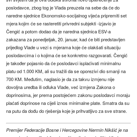
poslodavce, zbog tog je Vlada preuzela na sebe da će do
naredne sjednice Ekonomsko-socijalnog vijeća pripremiti set
mjera kojim će se rasteretiti privredni subjekti -izjavio je
Čengić a potom dodao da je naredna sjednica ESV-a
zakazana za ponedjeljak, 20. januar, kad će biti predstavljen
prijedlog Vlade u vezi s mjerama koje će olakšati situaciju
poslodavcima i o kojima će se konkretno razgovarati. Čengić
je također pojasnio da će poslodavci isplaćivati minimalnu
platu od 1.000 KM, ali su tražili da se oporezivi dio smanji na
700 KM. Međutim, naglasio je da za takvu izmjenu nije
dovoljna uredba ili odluka Vlade, već izmjena Zakona o
doprinosima, jer prema postojećem zakonu poslodavci moraju
plaćati doprinose na cijeli iznos minimalne plate. Smatra da su
na putu da dođu do rješenja koje je prihvatljivo za sve strane.
Premijer Federacije Bosne i Hercegovine Nermin Nikšić je na