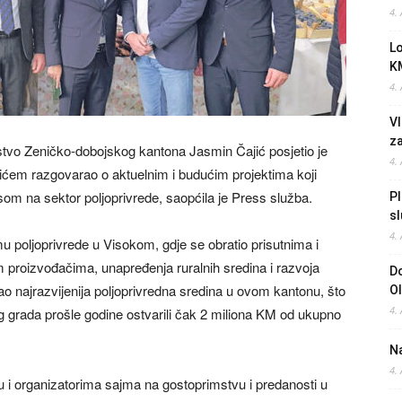
4.
L
K
4.
Vl
z
rstvo Zeničko-dobojskog kantona Jasmin Čajić posjetio je
4.
ćem razgovarao o aktuelnim i budućim projektima koji
usom na sektor poljoprivrede, saopćila je Press služba.
Pl
sl
4.
mu poljoprivrede u Visokom, gdje se obratio prisutnima i
proizvođačima, unapređenja ruralnih sredina i razvoja
Do
ao najrazvijenija poljoprivredna sredina u ovom kantonu, što
O
4.
og grada prošle godine ostvarili čak 2 miliona KM od ukupno
Na
4.
u i organizatorima sajma na gostoprimstvu i predanosti u