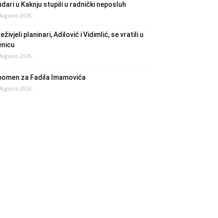
dari u Kaknju stupili u radnički neposluh
 Augusta 2026.
eživjeli planinari, Adilović i Vidimlić, se vratili u
enicu
 Augusta 2026.
pomen za Fadila Imamovića
 Augusta 2026.