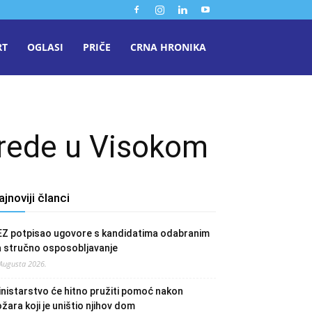
RT
OGLASI
PRIČE
CRNA HRONIKA
vrede u Visokom
ajnoviji članci
EZ potpisao ugovore s kandidatima odabranim
a stručno osposobljavanje
 Augusta 2026.
nistarstvo će hitno pružiti pomoć nakon
žara koji je uništio njihov dom