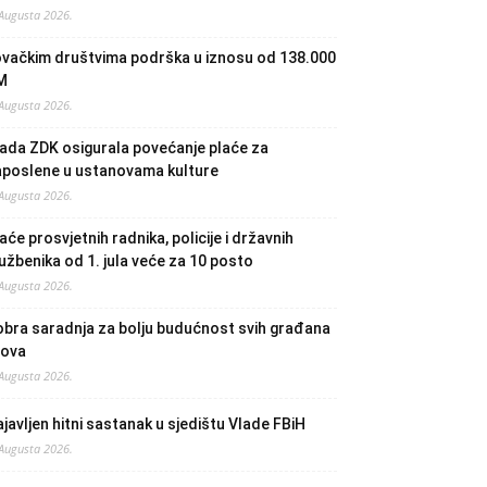
 Augusta 2026.
ovačkim društvima podrška u iznosu od 138.000
M
 Augusta 2026.
ada ZDK osigurala povećanje plaće za
aposlene u ustanovama kulture
 Augusta 2026.
aće prosvjetnih radnika, policije i državnih
užbenika od 1. jula veće za 10 posto
 Augusta 2026.
bra saradnja za bolju budućnost svih građana
lova
 Augusta 2026.
javljen hitni sastanak u sjedištu Vlade FBiH
 Augusta 2026.