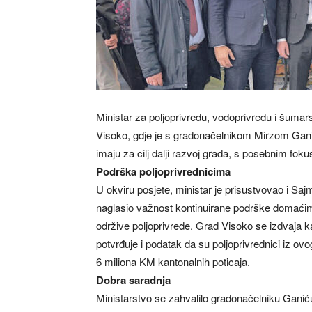
Ministar za poljoprivredu, vodoprivredu i šuma
Visoko, gdje je s gradonačelnikom Mirzom Gani
imaju za cilj dalji razvoj grada, s posebnim fok
Podrška poljoprivrednicima
U okviru posjete, ministar je prisustvovao i Saj
naglasio važnost kontinuirane podrške domaćim 
održive poljoprivrede. Grad Visoko se izdvaja k
potvrđuje i podatak da su poljoprivrednici iz ov
6 miliona KM kantonalnih poticaja.
Dobra saradnja
Ministarstvo se zahvalilo gradonačelniku Ganić