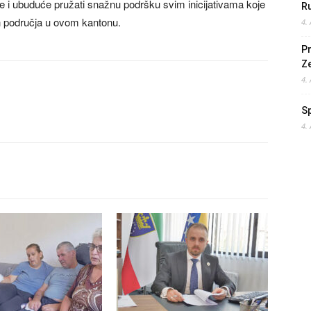
će i ubuduće pružati snažnu podršku svim inicijativama koje
Ru
h područja u ovom kantonu.
4.
Pr
Z
4.
S
4.