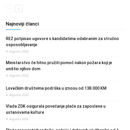
Najnoviji članci
REZ potpisao ugovore s kandidatima odabranim za stručno
osposobljavanje
4. Augusta 2026.
Ministarstvo će hitno pružiti pomoć nakon požara koji je
uništio njihov dom
4. Augusta 2026.
Lovačkim društvima podrška u iznosu od 138.000 KM
4. Augusta 2026.
Vlada ZDK osigurala povećanje plaće za zaposlene u
ustanovama kulture
4. Augusta 2026.