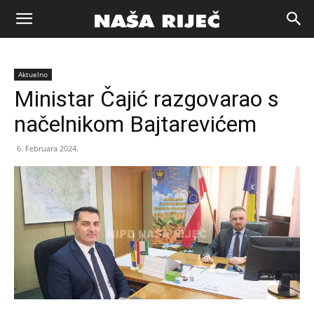
Naša
Aktuelno
riječ
Ministar Čajić razgovarao s
načelnikom Bajtarevićem
Zenica
6. Februara 2024.