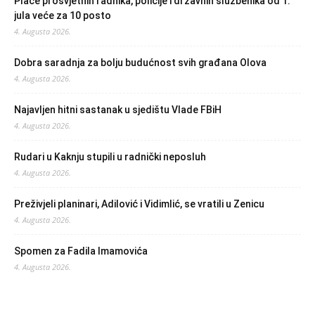
Plaće prosvjetnih radnika, policije i državnih službenika od 1.
jula veće za 10 posto
4. Augusta 2026.
Dobra saradnja za bolju budućnost svih građana Olova
4. Augusta 2026.
Najavljen hitni sastanak u sjedištu Vlade FBiH
4. Augusta 2026.
Rudari u Kaknju stupili u radnički neposluh
4. Augusta 2026.
Preživjeli planinari, Adilović i Vidimlić, se vratili u Zenicu
4. Augusta 2026.
Spomen za Fadila Imamovića
4. Augusta 2026.