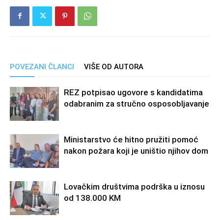
POVEZANI ČLANCI
VIŠE OD AUTORA
REZ potpisao ugovore s kandidatima
odabranim za stručno osposobljavanje
Ministarstvo će hitno pružiti pomoć
nakon požara koji je uništio njihov dom
Lovačkim društvima podrška u iznosu
od 138.000 KM