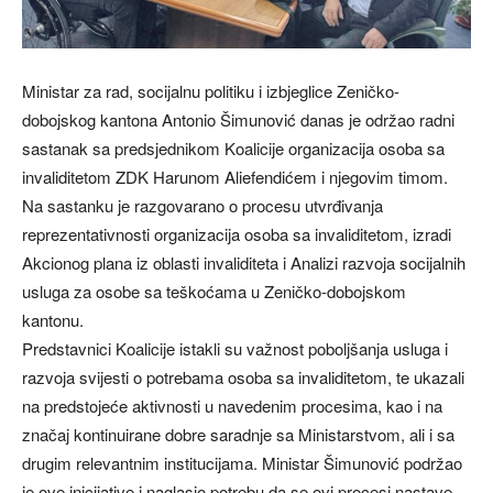
Ministar za rad, socijalnu politiku i izbjeglice Zeničko-
dobojskog kantona Antonio Šimunović danas je održao radni
sastanak sa predsjednikom Koalicije organizacija osoba sa
invaliditetom ZDK Harunom Aliefendićem i njegovim timom.
Na sastanku je razgovarano o procesu utvrđivanja
reprezentativnosti organizacija osoba sa invaliditetom, izradi
Akcionog plana iz oblasti invaliditeta i Analizi razvoja socijalnih
usluga za osobe sa teškoćama u Zeničko-dobojskom
kantonu.
Predstavnici Koalicije istakli su važnost poboljšanja usluga i
razvoja svijesti o potrebama osoba sa invaliditetom, te ukazali
na predstojeće aktivnosti u navedenim procesima, kao i na
značaj kontinuirane dobre saradnje sa Ministarstvom, ali i sa
drugim relevantnim institucijama. Ministar Šimunović podržao
je ove inicijative i naglasio potrebu da se ovi procesi nastave,