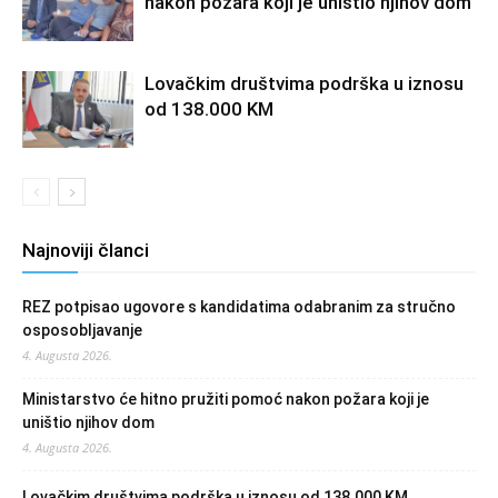
nakon požara koji je uništio njihov dom
Lovačkim društvima podrška u iznosu
od 138.000 KM
Najnoviji članci
REZ potpisao ugovore s kandidatima odabranim za stručno
osposobljavanje
4. Augusta 2026.
Ministarstvo će hitno pružiti pomoć nakon požara koji je
uništio njihov dom
4. Augusta 2026.
Lovačkim društvima podrška u iznosu od 138.000 KM