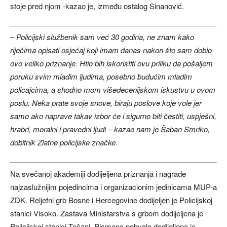
stoje pred njom -kazao je, između ostalog Sinanović.
– Policijski službenik sam već 30 godina, ne znam kako
riječima opisati osjećaj koji imam danas nakon što sam dobio
ovo veliko priznanje. Htio bih iskoristiti ovu priliku da pošaljem
poruku svim mladim ljudima, posebno budućim mladim
policajcima, a shodno mom višedecenijskom iskustvu u ovom
poslu. Neka prate svoje snove, biraju poslove koje vole jer
samo ako naprave takav izbor će i sigurno biti čestiti, uspješni,
hrabri, moralni i pravedni ljudi – kazao nam je Šaban Smriko,
dobitnik Zlatne policijske značke.
Na svečanoj akademiji dodijeljena priznanja i nagrade
najzaslužnijim pojedincima i organizacionim jedinicama MUP-a
ZDK. Reljefni grb Bosne i Hercegovine dodijeljen je Policijskoj
stanici Visoko. Zastava Ministarstva s grbom dodijeljena je
Policijskoj stanici Tešanj. Pismena pohvala dodijeljena je