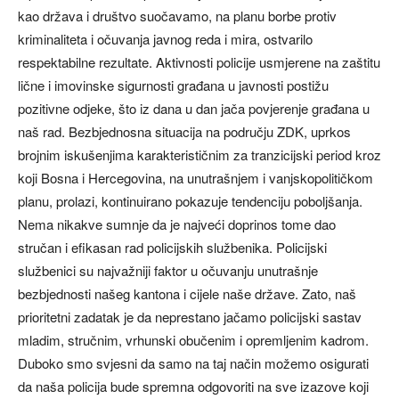
kao država i društvo suočavamo, na planu borbe protiv
kriminaliteta i očuvanja javnog reda i mira, ostvarilo
respektabilne rezultate. Aktivnosti policije usmjerene na zaštitu
lične i imovinske sigurnosti građana u javnosti postižu
pozitivne odjeke, što iz dana u dan jača povjerenje građana u
naš rad. Bezbjednosna situacija na području ZDK, uprkos
brojnim iskušenjima karakterističnim za tranzicijski period kroz
koji Bosna i Hercegovina, na unutrašnjem i vanjskopolitičkom
planu, prolazi, kontinuirano pokazuje tendenciju poboljšanja.
Nema nikakve sumnje da je najveći doprinos tome dao
stručan i efikasan rad policijskih službenika. Policijski
službenici su najvažniji faktor u očuvanju unutrašnje
bezbjednosti našeg kantona i cijele naše države. Zato, naš
prioritetni zadatak je da neprestano jačamo policijski sastav
mladim, stručnim, vrhunski obučenim i opremljenim kadrom.
Duboko smo svjesni da samo na taj način možemo osigurati
da naša policija bude spremna odgovoriti na sve izazove koji