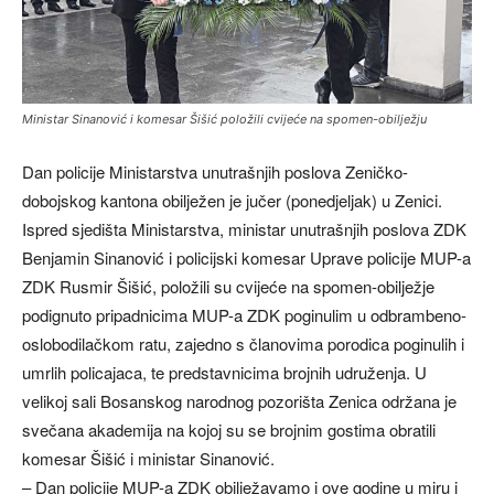
Ministar Sinanović i komesar Šišić položili cvijeće na spomen-obilježju
Dan policije Ministarstva unutrašnjih poslova Zeničko-
dobojskog kantona obilježen je jučer (ponedjeljak) u Zenici.
Ispred sjedišta Ministarstva, ministar unutrašnjih poslova ZDK
Benjamin Sinanović i policijski komesar Uprave policije MUP-a
ZDK Rusmir Šišić, položili su cvijeće na spomen-obilježje
podignuto pripadnicima MUP-a ZDK poginulim u odbrambeno-
oslobodilačkom ratu, zajedno s članovima porodica poginulih i
umrlih policajaca, te predstavnicima brojnih udruženja. U
velikoj sali Bosanskog narodnog pozorišta Zenica održana je
svečana akademija na kojoj su se brojnim gostima obratili
komesar Šišić i ministar Sinanović.
– Dan policije MUP-a ZDK obilježavamo i ove godine u miru i