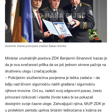
Dobitnik Zlatne policijske značke Šaban Smriko
Ministar unutrašnjih poslova ZDK Benjamin Sinanović kazao je
da je ova svečanost prilika da se još jednom skrene pažnja na
društvenu ulogu i značaj policije.
– Policijskim službenicima povjerena je teška zadaća – da
bdiju nad ličnom sigurnošću naših građana i sigurnošću
njihove imovine. Oni su, radeći svoj odgovorni posao, često
primorani rizikovati i vlastite živote kako bi se pokazali
dostojnim svoje časne uloge. Zahvaljujući njima, MUP ZDK je
u proteklom periodu uprkos brojnim teškoćama s kojima se