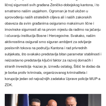
ličnoj sigurnosti svih građana Zeničko-dobojskog kantona, i to
smatramo našim uspjehom. Ogroman je trud uložen u
sprovođenju naših strateških ciljeva ali i naših zakonskih
obaveza da svim građanima osiguramo maksimum lične i
imovinske sigurnosti ali na prvom mjestu da radimo na jačanju
i očuvanju institucija Bosne i Hercegovine. Svakako, našim
aktivnostima osigurali smo siguran ambijent za odvijanje
poslovnih tokova na području Kantona i rad privrednih
subjekata, što svakako predstavlja bitan parametar stabilnosti i
neizostavno predstavlja ključni faktor za razvoj domaćih i
stranih investicija -kazao je, između ostalog, Šišić te dodao da
je borba protiv kriminala, organizovanog kriminaliteta i
korupcije jedan od najvažnijih zadataka Uprave policije MUP-a
ZDK.