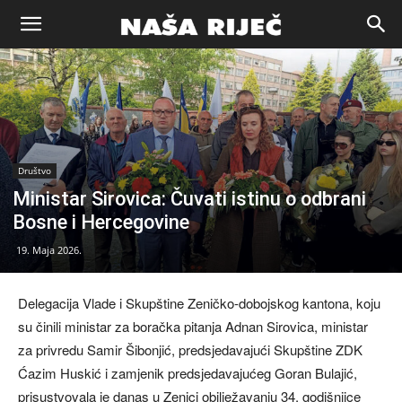
Naša
riječ
Društvo
Zenica
Ministar Sirovica: Čuvati istinu o odbrani
Bosne i Hercegovine
19. Maja 2026.
Delegacija Vlade i Skupštine Zeničko-dobojskog kantona, koju
su činili ministar za boračka pitanja Adnan Sirovica, ministar
za privredu Samir Šibonjić, predsjedavajući Skupštine ZDK
Ćazim Huskić i zamjenik predsjedavajućeg Goran Bulajić,
prisustvovala je danas u Zenici obilježavanju 34. godišnjice