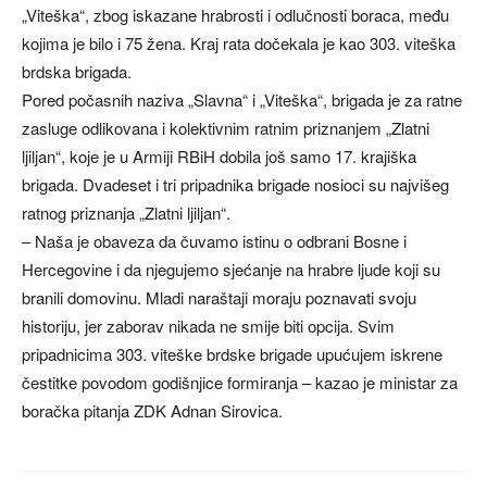
„Viteška“, zbog iskazane hrabrosti i odlučnosti boraca, među
kojima je bilo i 75 žena. Kraj rata dočekala je kao 303. viteška
brdska brigada.
Pored počasnih naziva „Slavna“ i „Viteška“, brigada je za ratne
zasluge odlikovana i kolektivnim ratnim priznanjem „Zlatni
ljiljan“, koje je u Armiji RBiH dobila još samo 17. krajiška
brigada. Dvadeset i tri pripadnika brigade nosioci su najvišeg
ratnog priznanja „Zlatni ljiljan“.
– Naša je obaveza da čuvamo istinu o odbrani Bosne i
Hercegovine i da njegujemo sjećanje na hrabre ljude koji su
branili domovinu. Mladi naraštaji moraju poznavati svoju
historiju, jer zaborav nikada ne smije biti opcija. Svim
pripadnicima 303. viteške brdske brigade upućujem iskrene
čestitke povodom godišnjice formiranja – kazao je ministar za
boračka pitanja ZDK Adnan Sirovica.