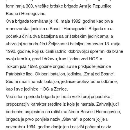
formiranja 303. viteške brdske brigade Armije Republike
Bosne i Hercegovine.
Ova brigada formirana je 18. maja 1992. godine kao prva
manevarska jedinica u Bosni i Hercegovini. Brigadu su u
početku činila dva bataljona sa prištabskim jedinicama, a
ubrzo joj se pridružio i Željezarski bataljon, osnovan 13. maja
1992. godine, koji su činili radnici dobrovoljci spremni da brane
svoju fabriku, grad i državu, kao i jedan vod HOS-a.
Tokom jula 1992. godine brigadi su se priključile jedinice
Patriotske lige, Oklopni bataljon, jedinica „Zmaj od Bosne“,
Sedmi muslimanski bataljon, jedinice protivzračne odbrane,
kao i sve jedinice HOS-a Zenice.
Već u tom periodu brigada je imala veliki broj pripadnika i
prepoznatljiv karakter sredine iz koje je nastala. Zahvaljujući
borbenim uspjesima na ratištima širom Bosne i Hercegovine,
brigada je prvo ponijela naziv „Slavna“, a potom joj je u
novembru 1994. godine dodijeljen i najviši počasni naziv