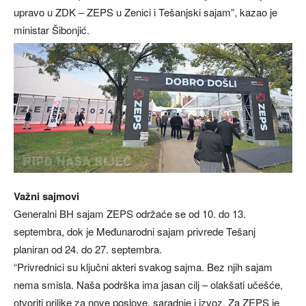
upravo u ZDK – ZEPS u Zenici i Tešanjski sajam”, kazao je
ministar Šibonjić.
Važni sajmovi
Generalni BH sajam ZEPS održaće se od 10. do 13.
septembra, dok je Međunarodni sajam privrede Tešanj
planiran od 24. do 27. septembra.
“Privrednici su ključni akteri svakog sajma. Bez njih sajam
nema smisla. Naša podrška ima jasan cilj – olakšati učešće,
otvoriti prilike za nove poslove, saradnje i izvoz. Za ZEPS je