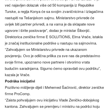
već najavljen dolazak više od 50 kompanija iz Republike
Turske, a regija Konya će sa svojim zvaničnicima i izlagačima
nastupiti na Tešanjskom sajmu. Ministarstvo privrede će
uvijek biti partner privredi, a na vama je da sklapate nove
ugovore i širite poslovanje”, dodao je ministar Šibonjić.
Direktorica zeničke firme E SOLUTIONS, Elma Vrače, istakla
je značaj institucionalne podrške u nastupu na sajmovima.
“Zahvaljujem se Ministarstvu privrede na ukazanom
povjerenju. Ovo je odlična prilika za sve nas da predstavimo
svoje firme, upoznamo nove partnere i otvorimo vrata
budućim saradnjama. Sigurno ćemo opravdati ovu podršku”,
kazala je Vrače.
Podrška inicijativi
Pozitivno mišljenje dijeli i Mehemed Šaćirović, direktor zeničke
firme ProComp.
“Zaista pohvaljujem ovu inicijativu Vlade Zeničko-dobojskog
kantona. Zahvaljujem se premijeru i ministru na podršci koju