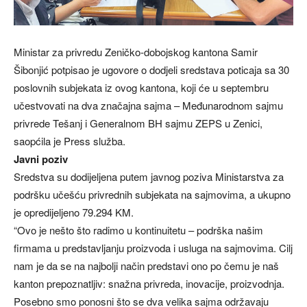
Ministar za privredu Zeničko-dobojskog kantona Samir
Šibonjić potpisao je ugovore o dodjeli sredstava poticaja sa 30
poslovnih subjekata iz ovog kantona, koji će u septembru
učestvovati na dva značajna sajma – Međunarodnom sajmu
privrede Tešanj i Generalnom BH sajmu ZEPS u Zenici,
saopćila je Press služba.
Javni poziv
Sredstva su dodijeljena putem javnog poziva Ministarstva za
podršku učešću privrednih subjekata na sajmovima, a ukupno
je opredijeljeno 79.294 KM.
“Ovo je nešto što radimo u kontinuitetu – podrška našim
firmama u predstavljanju proizvoda i usluga na sajmovima. Cilj
nam je da se na najbolji način predstavi ono po čemu je naš
kanton prepoznatljiv: snažna privreda, inovacije, proizvodnja.
Posebno smo ponosni što se dva velika sajma održavaju