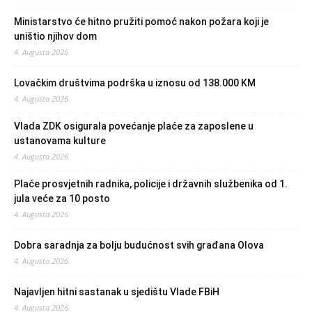
Ministarstvo će hitno pružiti pomoć nakon požara koji je
uništio njihov dom
4. Augusta 2026.
Lovačkim društvima podrška u iznosu od 138.000 KM
4. Augusta 2026.
Vlada ZDK osigurala povećanje plaće za zaposlene u
ustanovama kulture
4. Augusta 2026.
Plaće prosvjetnih radnika, policije i državnih službenika od 1.
jula veće za 10 posto
4. Augusta 2026.
Dobra saradnja za bolju budućnost svih građana Olova
4. Augusta 2026.
Najavljen hitni sastanak u sjedištu Vlade FBiH
4. Augusta 2026.