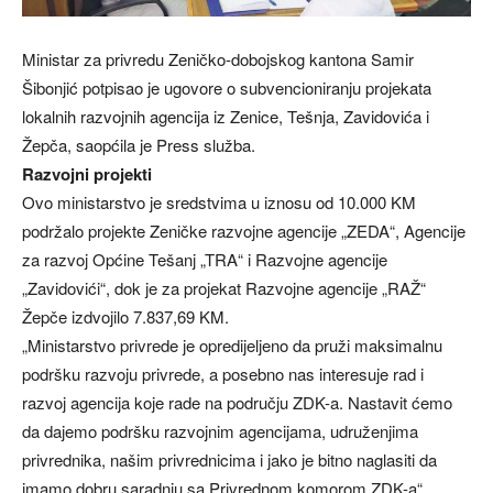
Ministar za privredu Zeničko-dobojskog kantona Samir
Šibonjić potpisao je ugovore o subvencioniranju projekata
lokalnih razvojnih agencija iz Zenice, Tešnja, Zavidovića i
Žepča, saopćila je Press služba.
Razvojni projekti
Ovo ministarstvo je sredstvima u iznosu od 10.000 KM
podržalo projekte Zeničke razvojne agencije „ZEDA“, Agencije
za razvoj Općine Tešanj „TRA“ i Razvojne agencije
„Zavidovići“, dok je za projekat Razvojne agencije „RAŽ“
Žepče izdvojilo 7.837,69 KM.
„Ministarstvo privrede je opredijeljeno da pruži maksimalnu
podršku razvoju privrede, a posebno nas interesuje rad i
razvoj agencija koje rade na području ZDK-a. Nastavit ćemo
da dajemo podršku razvojnim agencijama, udruženjima
privrednika, našim privrednicima i jako je bitno naglasiti da
imamo dobru saradnju sa Privrednom komorom ZDK-a“,