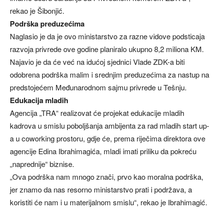
rekao je Šibonjić.
Podrška preduzećima
Naglasio je da je ovo ministarstvo za razne vidove podsticaja
razvoja privrede ove godine planiralo ukupno 8,2 miliona KM.
Najavio je da će već na idućoj sjednici Vlade ZDK-a biti
odobrena podrška malim i srednjim preduzećima za nastup na
predstojećem Međunarodnom sajmu privrede u Tešnju.
Edukacija mladih
Agencija „TRA“ realizovat će projekat edukacije mladih
kadrova u smislu poboljšanja ambijenta za rad mladih start up-
a u coworking prostoru, gdje će, prema riječima direktora ove
agencije Edina Ibrahimagića, mladi imati priliku da pokreću
„naprednije“ biznise.
„Ova podrška nam mnogo znači, prvo kao moralna podrška,
jer znamo da nas resorno ministarstvo prati i podržava, a
koristiti će nam i u materijalnom smislu“, rekao je Ibrahimagić.