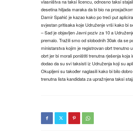
vlasništva na taksi licencu, odnosno taksi staj
desetina hiljada maraka da bi bio na prosjačko
Damir Spahić je kazao kako po treći put aplicira n
svjestan pritisaka koje Udruženje vrši kako bi s
– Sad je objavljen Javni poziv za 10 a Udruženje 
premalo. Tražili smo od slobodnih 30ak da se p
ministarstva kojim je registrovan obrt trenutno 
obrt jer bi morali poništiti trenutna rješenja koj
dodao da su svi taksisti iz Udruženja koji su apli
Okupljeni su također naglasili kako bi bilo dobr
trenutna lista kandidata za upražnjena taksi staja