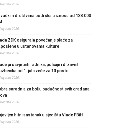
 Augusta 2026.
ovačkim društvima podrška u iznosu od 138.000
M
 Augusta 2026.
ada ZDK osigurala povećanje plaće za
aposlene u ustanovama kulture
 Augusta 2026.
aće prosvjetnih radnika, policije i državnih
užbenika od 1. jula veće za 10 posto
 Augusta 2026.
bra saradnja za bolju budućnost svih građana
lova
 Augusta 2026.
javljen hitni sastanak u sjedištu Vlade FBiH
 Augusta 2026.