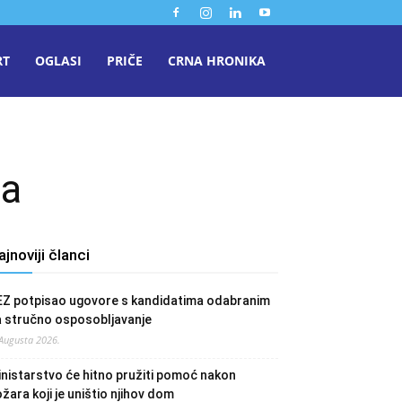
RT
OGLASI
PRIČE
CRNA HRONIKA
ta
ajnoviji članci
EZ potpisao ugovore s kandidatima odabranim
a stručno osposobljavanje
 Augusta 2026.
nistarstvo će hitno pružiti pomoć nakon
žara koji je uništio njihov dom