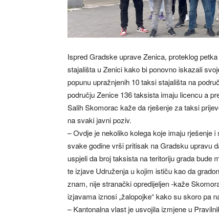
Ispred Gradske uprave Zenica, proteklog petka 
stajališta u Zenici kako bi ponovno iskazali s
popunu upražnjenih 10 taksi stajališta na podr
području Zenice 136 taksista imaju licencu a pre
Salih Skomorac kaže da rješenje za taksi prijev
na svaki javni poziv.
– Ovdje je nekoliko kolega koje imaju rješenje i
svake godine vrši pritisak na Gradsku upravu da s
uspjeli da broj taksista na teritoriju grada bud
te izjave Udruženja u kojim ističu kao da gradona
znam, nije stranački opredijeljen -kaže Skomo
izjavama iznosi „žalopojke“ kako su skoro pa 
– Kantonalna vlast je usvojila izmjene u Pravil