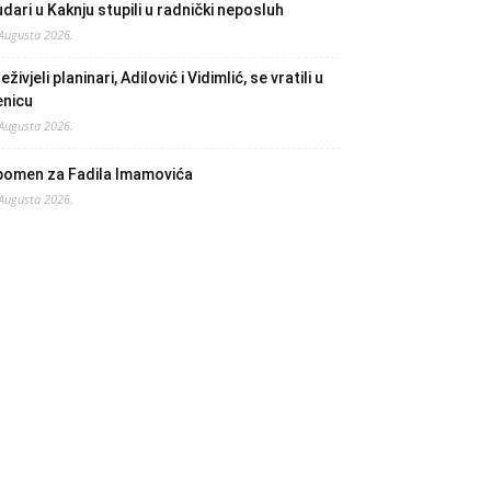
dari u Kaknju stupili u radnički neposluh
 Augusta 2026.
eživjeli planinari, Adilović i Vidimlić, se vratili u
enicu
 Augusta 2026.
pomen za Fadila Imamovića
 Augusta 2026.