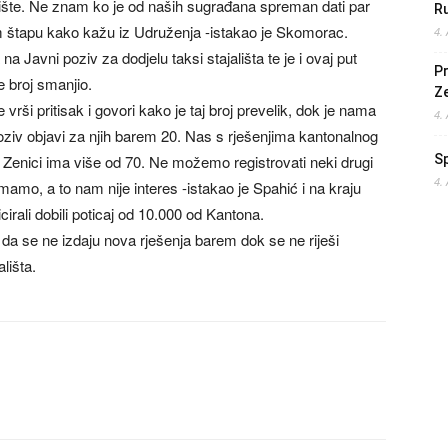
alište. Ne znam ko je od naših sugrađana spreman dati par
Ru
m štapu kako kažu iz Udruženja -istakao je Skomorac.
4.
a Javni poziv za dodjelu taksi stajališta te je i ovaj put
Pr
e broj smanjio.
Z
vrši pritisak i govori kako je taj broj prevelik, dok je nama
4.
oziv objavi za njih barem 20. Nas s rješenjima kantonalnog
u Zenici ima više od 70. Ne možemo registrovati neki drugi
S
4.
a imamo, a to nam nije interes -istakao je Spahić i na kraju
cirali dobili poticaj od 10.000 od Kantona.
o da se ne izdaju nova rješenja barem dok se ne riješi
lišta.