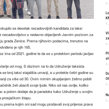
4.
L
K
4.
okupilo se desetak nezadovoljnih kandidata za taksi
Vl
voje nezadovoljstvo s nedavno objavljenih Javnim pozivom za
z
učju grada Zenice. Prema njihovim podacima, trenutno na
4.
dviđeno je njih 165.
oz ima od 2021. godine te da se u proteklom periodu javljao
Pl
sl
4.
 starije od mog. S obzirom na to da Udruženje taksista
e broj taksi stajališta umanji, a u protekle četiri godine su
Do
e manji za više od 30. Ovim mirnim okupljanjem želimo pobiti
O
4.
čelnik želi ubaciti svoje ljude. Niko od nas ovdje, koliko
rac a potom dodaje da je paradoks kako Udruženje u svojim
Na
na prosjačkom štapu.
4.
niku prema kojim oni sad mogu prodavati svoj prijenos prava