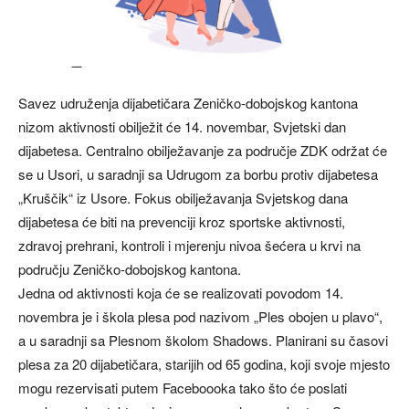
Savez udruženja dijabetičara Zeničko-dobojskog kantona
nizom aktivnosti obilježit će 14. novembar, Svjetski dan
dijabetesa. Centralno obilježavanje za područje ZDK održat će
se u Usori, u saradnji sa Udrugom za borbu protiv dijabetesa
„Kruščik“ iz Usore. Fokus obilježavanja Svjetskog dana
dijabetesa će biti na prevenciji kroz sportske aktivnosti,
zdravoj prehrani, kontroli i mjerenju nivoa šećera u krvi na
području Zeničko-dobojskog kantona.
Jedna od aktivnosti koja će se realizovati povodom 14.
novembra je i škola plesa pod nazivom „Ples obojen u plavo“,
a u saradnji sa Plesnom školom Shadows. Planirani su časovi
plesa za 20 dijabetičara, starijih od 65 godina, koji svoje mjesto
mogu rezervisati putem Faceboooka tako što će poslati