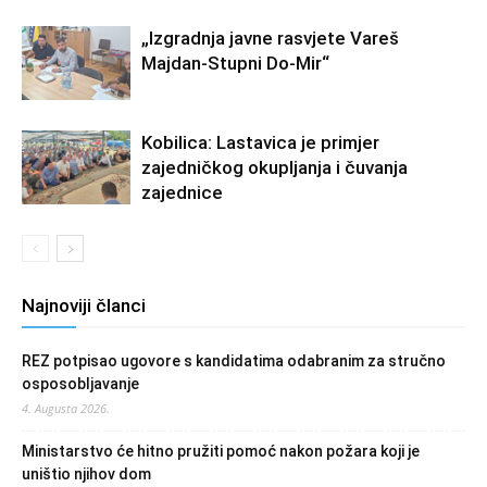
„Izgradnja javne rasvjete Vareš
Majdan-Stupni Do-Mir“
Kobilica: Lastavica je primjer
zajedničkog okupljanja i čuvanja
zajednice
Najnoviji članci
REZ potpisao ugovore s kandidatima odabranim za stručno
osposobljavanje
4. Augusta 2026.
Ministarstvo će hitno pružiti pomoć nakon požara koji je
uništio njihov dom