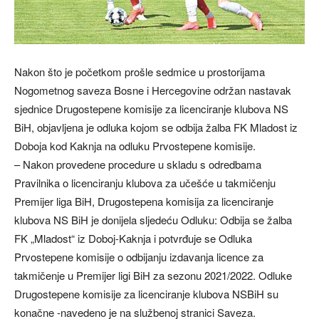
Nakon što je početkom prošle sedmice u prostorijama
Nogometnog saveza Bosne i Hercegovine održan nastavak
sjednice Drugostepene komisije za licenciranje klubova NS
BiH, objavljena je odluka kojom se odbija žalba FK Mladost iz
Doboja kod Kaknja na odluku Prvostepene komisije.
– Nakon provedene procedure u skladu s odredbama
Pravilnika o licenciranju klubova za učešće u takmičenju
Premijer liga BiH, Drugostepena komisija za licenciranje
klubova NS BiH je donijela sljedeću Odluku: Odbija se žalba
FK „Mladost“ iz Doboj-Kaknja i potvrđuje se Odluka
Prvostepene komisije o odbijanju izdavanja licence za
takmičenje u Premijer ligi BiH za sezonu 2021/2022. Odluke
Drugostepene komisije za licenciranje klubova NSBiH su
konačne -navedeno je na službenoj stranici Saveza.