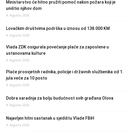
Ministarstvo će hitno pružiti pomoć nakon požara koji je
uništio njihov dom
4. Augusta 2026.
Lovačkim društvima podrška u iznosu od 138.000 KM
4. Augusta 2026.
Vlada ZDK osigurala povećanje plaće za zaposlene u
ustanovama kulture
4. Augusta 2026.
Plaće prosvjetnih radnika, policije i državnih službenika od 1.
jula veće za 10 posto
4. Augusta 2026.
Dobra saradnja za bolju budućnost svih građana Olova
4. Augusta 2026.
Najavljen hitni sastanak u sjedištu Vlade FBiH
4. Augusta 2026.