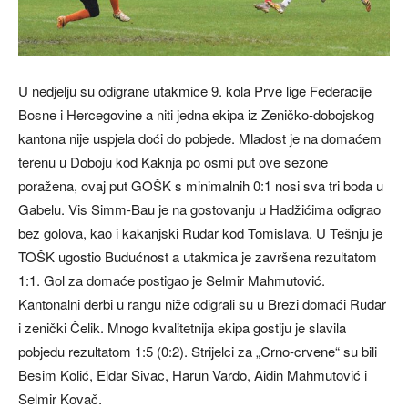
U nedjelju su odigrane utakmice 9. kola Prve lige Federacije
Bosne i Hercegovine a niti jedna ekipa iz Zeničko-dobojskog
kantona nije uspjela doći do pobjede. Mladost je na domaćem
terenu u Doboju kod Kaknja po osmi put ove sezone
poražena, ovaj put GOŠK s minimalnih 0:1 nosi sva tri boda u
Gabelu. Vis Simm-Bau je na gostovanju u Hadžićima odigrao
bez golova, kao i kakanjski Rudar kod Tomislava. U Tešnju je
TOŠK ugostio Budućnost a utakmica je završena rezultatom
1:1. Gol za domaće postigao je Selmir Mahmutović.
Kantonalni derbi u rangu niže odigrali su u Brezi domaći Rudar
i zenički Čelik. Mnogo kvalitetnija ekipa gostiju je slavila
pobjedu rezultatom 1:5 (0:2). Strijelci za „Crno-crvene“ su bili
Besim Kolić, Eldar Sivac, Harun Vardo, Aidin Mahmutović i
Selmir Kovač.