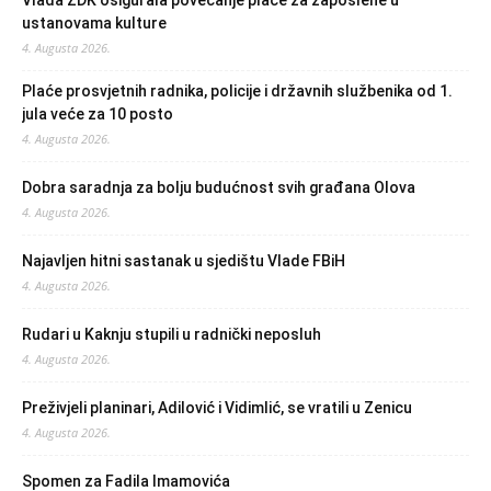
Vlada ZDK osigurala povećanje plaće za zaposlene u
ustanovama kulture
4. Augusta 2026.
Plaće prosvjetnih radnika, policije i državnih službenika od 1.
jula veće za 10 posto
4. Augusta 2026.
Dobra saradnja za bolju budućnost svih građana Olova
4. Augusta 2026.
Najavljen hitni sastanak u sjedištu Vlade FBiH
4. Augusta 2026.
Rudari u Kaknju stupili u radnički neposluh
4. Augusta 2026.
Preživjeli planinari, Adilović i Vidimlić, se vratili u Zenicu
4. Augusta 2026.
Spomen za Fadila Imamovića