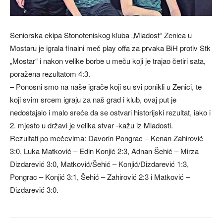
Seniorska ekipa Stonoteniskog kluba „Mladost“ Zenica u
Mostaru je igrala finalni meč play offa za prvaka BiH protiv Stk
„Mostar“ i nakon velike borbe u meču koji je trajao četiri sata,
poražena rezultatom 4:3.
– Ponosni smo na naše igrače koji su svi ponikli u Zenici, te
koji svim srcem igraju za naš grad i klub, ovaj put je
nedostajalo i malo sreće da se ostvari historijski rezultat, iako i
2. mjesto u državi je velika stvar -kažu iz Mladosti.
Rezultati po mečevima: Davorin Pongrac – Kenan Zahirović
3:0, Luka Matković – Edin Konjić 2:3, Adnan Šehić – Mirza
Dizdarević 3:0, Matković/Šehić – Konjić/Dizdarević 1:3,
Pongrac – Konjić 3:1, Šehić – Zahirović 2:3 i Matković –
Dizdarević 3:0.