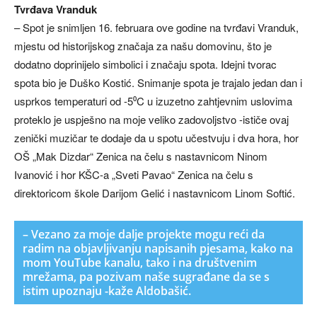
Tvrđava Vranduk
– Spot je snimljen 16. februara ove godine na tvrđavi Vranduk,
mjestu od historijskog značaja za našu domovinu, što je
dodatno doprinijelo simbolici i značaju spota. Idejni tvorac
spota bio je Duško Kostić. Snimanje spota je trajalo jedan dan i
usprkos temperaturi od -5⁰C u izuzetno zahtjevnim uslovima
proteklo je uspješno na moje veliko zadovoljstvo -ističe ovaj
zenički muzičar te dodaje da u spotu učestvuju i dva hora, hor
OŠ „Mak Dizdar“ Zenica na čelu s nastavnicom Ninom
Ivanović i hor KŠC-a „Sveti Pavao“ Zenica na čelu s
direktoricom škole Darijom Gelić i nastavnicom Linom Softić.
– Vezano za moje dalje projekte mogu reći da
radim na objavljivanju napisanih pjesama, kako na
mom YouTube kanalu, tako i na društvenim
mrežama, pa pozivam naše sugrađane da se s
istim upoznaju -kaže Aldobašić.