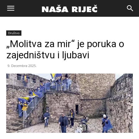
Naša
Društvo
riječ
„Molitva za mir“ je poruka o
zajedništvu i ljubavi
Zenica
9. Decembra 2025.