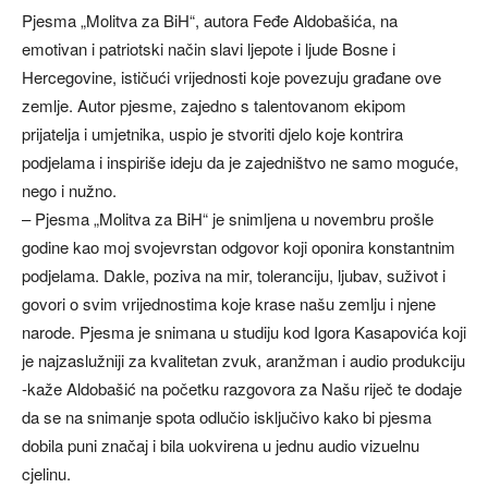
Pjesma „Molitva za BiH“, autora Feđe Aldobašića, na
emotivan i patriotski način slavi ljepote i ljude Bosne i
Hercegovine, ističući vrijednosti koje povezuju građane ove
zemlje. Autor pjesme, zajedno s talentovanom ekipom
prijatelja i umjetnika, uspio je stvoriti djelo koje kontrira
podjelama i inspiriše ideju da je zajedništvo ne samo moguće,
nego i nužno.
– Pjesma „Molitva za BiH“ je snimljena u novembru prošle
godine kao moj svojevrstan odgovor koji oponira konstantnim
podjelama. Dakle, poziva na mir, toleranciju, ljubav, suživot i
govori o svim vrijednostima koje krase našu zemlju i njene
narode. Pjesma je snimana u studiju kod Igora Kasapovića koji
je najzaslužniji za kvalitetan zvuk, aranžman i audio produkciju
-kaže Aldobašić na početku razgovora za Našu riječ te dodaje
da se na snimanje spota odlučio isključivo kako bi pjesma
dobila puni značaj i bila uokvirena u jednu audio vizuelnu
cjelinu.