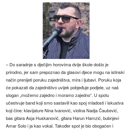
– Do saradnje s dječijim horovima dvije škole došlo je
prirodno, jer sam prepoznao da glasovi djece mogu na istinski
način prenijeti poruku zajedništva, mira i ljubavi. Poruku koja
će pokazati da zajedništvo uvijek pobjeđuje podjele, uz naš
slogan „možemo zajedno i moramo zajedno“. U spotu
učestvuje band koji smo sastavili kao spoj mladosti i iskustva
koji čine: klavijature Nina Ivanović, violina Nadja Čaušević,
bas gitara Asja Huskanović, gitara Harun Hamzić, bubnjevi
Amar Solo i ja kao vokal. Također spot je bio obogaćen i