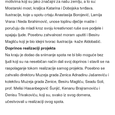
motivima koji su jako značajni za našu zemlju, a to su:
Mostarski most, kraljica Katarina i Dobojska tvrđava.
Ilustracije, koje u spotu crtaju Anastasija Borojević, Lamija
Vrana i Neda Ibrahimović, unose toplinu dječije mašte i
poručuju da mladi kroz svoju kreativnost ruše sve podjele i
spajaju ljude. Posebnu zahvalnost moram uputiti i Besiru
Magliću koji je bio idejni tvorac ilustracija -kaže Aldobašić.
Doprinos realizaciji projekta
Na kraju je dodao da snimanje spota ne bi bilo moguće bez
ljudi koji su na nesebičan način dali svoj doprinos i stavili se na
raspolaganje tokom realizacije samog projekta. Posebno se
zahvalio direktoru Muzeja grada Zenica Adnadinu Jašareviću i
kolektivu Muzeja grada Zenice, Besiru Magliću, Seadu Soli,
prof. Melisi Hasanbegović Šunjić, Kenanu Brajramoviću i
Denisu Trivakoviću, koji su, svako iz svog domena,
učestvovali u realizaciji ovog spota.