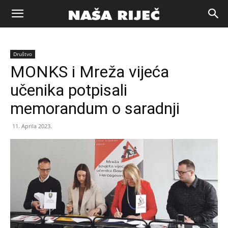
Naša
Društvo
riječ
MONKS i Mreža vijeća
učenika potpisali
Zenica
memorandum o saradnji
11. Aprila 2023.