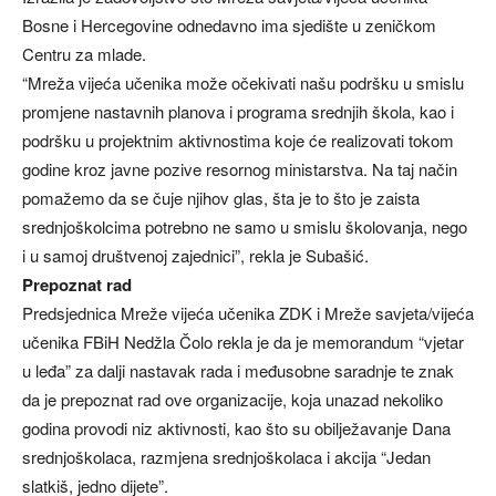
Bosne i Hercegovine odnedavno ima sjedište u zeničkom
Centru za mlade.
“Mreža vijeća učenika može očekivati našu podršku u smislu
promjene nastavnih planova i programa srednjih škola, kao i
podršku u projektnim aktivnostima koje će realizovati tokom
godine kroz javne pozive resornog ministarstva. Na taj način
pomažemo da se čuje njihov glas, šta je to što je zaista
srednjoškolcima potrebno ne samo u smislu školovanja, nego
i u samoj društvenoj zajednici”, rekla je Subašić.
Prepoznat rad
Predsjednica Mreže vijeća učenika ZDK i Mreže savjeta/vijeća
učenika FBiH Nedžla Čolo rekla je da je memorandum “vjetar
u leđa” za dalji nastavak rada i međusobne saradnje te znak
da je prepoznat rad ove organizacije, koja unazad nekoliko
godina provodi niz aktivnosti, kao što su obilježavanje Dana
srednjoškolaca, razmjena srednjoškolaca i akcija “Jedan
slatkiš, jedno dijete”.