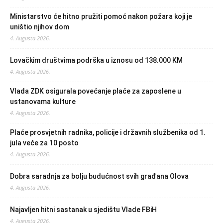
Ministarstvo će hitno pružiti pomoć nakon požara koji je
uništio njihov dom
4. Augusta 2026.
Lovačkim društvima podrška u iznosu od 138.000 KM
4. Augusta 2026.
Vlada ZDK osigurala povećanje plaće za zaposlene u
ustanovama kulture
4. Augusta 2026.
Plaće prosvjetnih radnika, policije i državnih službenika od 1.
jula veće za 10 posto
4. Augusta 2026.
Dobra saradnja za bolju budućnost svih građana Olova
4. Augusta 2026.
Najavljen hitni sastanak u sjedištu Vlade FBiH
4. Augusta 2026.