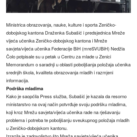
Ministrica obrazovanja, nauke, kulture i sporta Zeničko-
dobojskog kantona Draženka Subašić i predsjednica Mreže
vijeća učenika Zeničko-dobojskog kantona i Mreže
savjeta/vijeća učenika Federacije BiH (mreSVUBiH) Nedžla
Čolo potpisale su u petak u Centru za mlade u Zenici
Memorandum o saradnji u oblasti poboljšanja položaja učenika
srednjih škola, kvaliteta obrazovanja mladih i razmjeni
informacija.
Podrška mladima
Kako je saopćila Press služba, Subašić je kazala da resorno
ministarstvo na ovaj način potvrđuje svoju podršku mladima,
koji kroz Mrežu savjeta/vijeća učenika rade na rješavanju
problema i potreba te poboljšanju sveukupnog položaja mladih
u Zeničko-dobojskom kantonu.
Izrazila je zadovoljstvo što Mreža savjeta/vijeća učenika