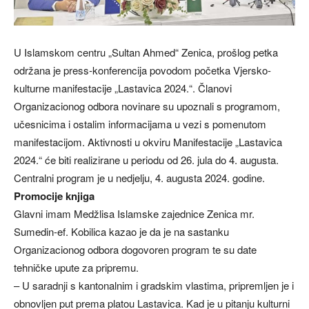
U Islamskom centru „Sultan Ahmed“ Zenica, prošlog petka
održana je press-konferencija povodom početka Vjersko-
kulturne manifestacije „Lastavica 2024.“. Članovi
Organizacionog odbora novinare su upoznali s programom,
učesnicima i ostalim informacijama u vezi s pomenutom
manifestacijom. Aktivnosti u okviru Manifestacije „Lastavica
2024.“ će biti realizirane u periodu od 26. jula do 4. augusta.
Centralni program je u nedjelju, 4. augusta 2024. godine.
Promocije knjiga
Glavni imam Medžlisa Islamske zajednice Zenica mr.
Sumedin-ef. Kobilica kazao je da je na sastanku
Organizacionog odbora dogovoren program te su date
tehničke upute za pripremu.
– U saradnji s kantonalnim i gradskim vlastima, pripremljen je i
obnovljen put prema platou Lastavica. Kad je u pitanju kulturni