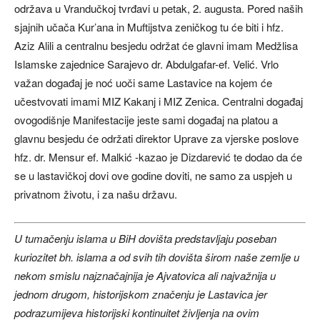
održava u Vrandučkoj tvrđavi u petak, 2. augusta. Pored naših
sjajnih učača Kur’ana in Muftijstva zeničkog tu će biti i hfz.
Aziz Alili a centralnu besjedu održat će glavni imam Medžlisa
Islamske zajednice Sarajevo dr. Abdulgafar-ef. Velić. Vrlo
važan događaj je noć uoči same Lastavice na kojem će
učestvovati imami MIZ Kakanj i MIZ Zenica. Centralni događaj
ovogodišnje Manifestacije jeste sami događaj na platou a
glavnu besjedu će održati direktor Uprave za vjerske poslove
hfz. dr. Mensur ef. Malkić -kazao je Dizdarević te dodao da će
se u lastavičkoj dovi ove godine doviti, ne samo za uspjeh u
privatnom životu, i za našu državu.
U tumačenju islama u BiH dovišta predstavljaju poseban
kuriozitet bh. islama a od svih tih dovišta širom naše zemlje u
nekom smislu najznačajnija je Ajvatovica ali najvažnija u
jednom drugom, historijskom značenju je Lastavica jer
podrazumijeva historijski kontinuitet življenja na ovim