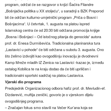
program, održat će se razgovor o knjizi Šaćira Filandre
„Bošnjačka politika u XX stoljeću“, u saradnji s BZK Preporod
bit će održan kulturno-umjetnički program „Priča o Bosni i
Bošnjacima“. U četvrtak, 1. augusta na platou ispred
Islamskog centra će od 20:30 biti održana promocija knjige
„Bosna i Bošnjaci – Od istočnog pitanja do genocida“ autora
prof. dr. Enesa Durmiševića. Tradicionalna planinarska tura
„Lastavici u pohode“ će biti održana u subotu 3. augusta. Ono
što želimo izdvojiti kao ovogodišnju inovaciju je dvodnevni
Kamp Mreže mladih IZ Zenica na Lastavici -kazao je, između
ostalog Kobilica te na kraju dodao da će biti upriličen i
tradicionalni sportski sadržaj na platou Lastavica.
Vjerski dio programa
Predsjednik Organizacionog odbora hafiz prof. dr. Mevludin-ef.
Dizdarević, muftija zenički, govorio je o vjerskom dijelu
ovogodišnjeg programa.
– Značajan fokus smo stavili na Večer Kur’ana koja se