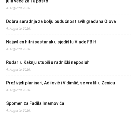
jula veće za 10 posto
4. Augusta 2026.
Dobra saradnja za bolju budućnost svih građana Olova
4. Augusta 2026.
Najavljen hitni sastanak u sjedištu Vlade FBiH
4. Augusta 2026.
Rudari u Kaknju stupili u radnički neposluh
4. Augusta 2026.
Preživjeli planinari, Adilović i Vidimlić, se vratili u Zenicu
4. Augusta 2026.
Spomen za Fadila Imamovića
4. Augusta 2026.