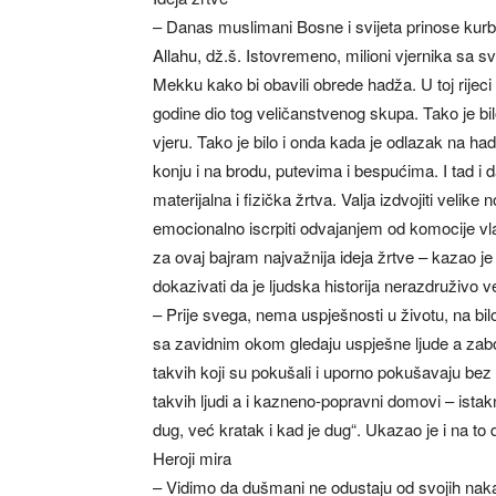
– Danas muslimani Bosne i svijeta prinose kurba
Allahu, dž.š. Istovremeno, milioni vjernika sa s
Mekku kako bi obavili obrede hadža. U toj rijeci
godine dio tog veličanstvenog skupa. Tako je bil
vjeru. Tako je bilo i onda kada je odlazak na h
konju i na brodu, putevima i bespućima. I tad i 
materijalna i fizička žrtva. Valja izdvojiti velik
emocionalno iscrpiti odvajanjem od komocije vla
za ovaj bajram najvažnija ideja žrtve – kazao j
dokazivati da je ljudska historija nerazdruživo 
– Prije svega, nema uspješnosti u životu, na bi
sa zavidnim okom gledaju uspješne ljude a zabora
takvih koji su pokušali i uporno pokušavaju bez 
takvih ljudi a i kazneno-popravni domovi – istakn
dug, već kratak i kad je dug“. Ukazao je i na to 
Heroji mira
– Vidimo da dušmani ne odustaju od svojih nakan