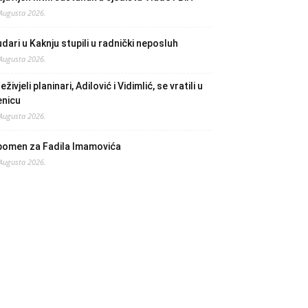
 Augusta 2026.
dari u Kaknju stupili u radnički neposluh
 Augusta 2026.
eživjeli planinari, Adilović i Vidimlić, se vratili u
enicu
 Augusta 2026.
pomen za Fadila Imamovića
 Augusta 2026.