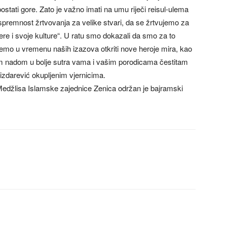
stati gore. Zato je važno imati na umu riječi reisul-ulema
spremnost žrtvovanja za velike stvari, da se žrtvujemo za
jere i svoje kulture“. U ratu smo dokazali da smo za to
emo u vremenu naših izazova otkriti nove heroje mira, kao
tom nadom u bolje sutra vama i vašim porodicama čestitam
izdarević okupljenim vjernicima.
edžlisa Islamske zajednice Zenica održan je bajramski