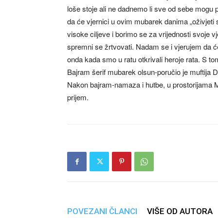
loše stoje ali ne dadnemo li sve od sebe mogu po
da će vjernici u ovim mubarek danima „oživjeti 
visoke ciljeve i borimo se za vrijednosti svoje v
spremni se žrtvovati. Nadam se i vjerujem da ć
onda kada smo u ratu otkrivali heroje rata. S 
Bajram šerif mubarek olsun-poručio je muftija D
Nakon bajram-namaza i hutbe, u prostorijama M
prijem.
POVEZANI ČLANCI
VIŠE OD AUTORA