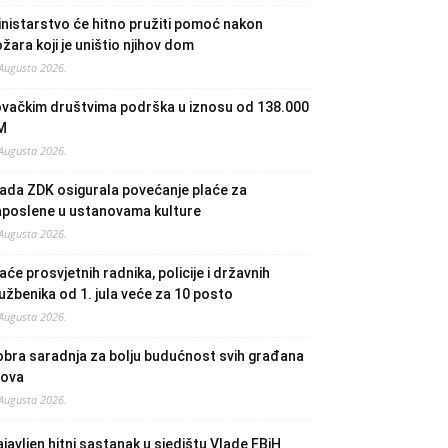
nistarstvo će hitno pružiti pomoć nakon
žara koji je uništio njihov dom
 Augusta 2026.
ovačkim društvima podrška u iznosu od 138.000
M
 Augusta 2026.
ada ZDK osigurala povećanje plaće za
aposlene u ustanovama kulture
 Augusta 2026.
aće prosvjetnih radnika, policije i državnih
užbenika od 1. jula veće za 10 posto
 Augusta 2026.
bra saradnja za bolju budućnost svih građana
lova
 Augusta 2026.
javljen hitni sastanak u sjedištu Vlade FBiH