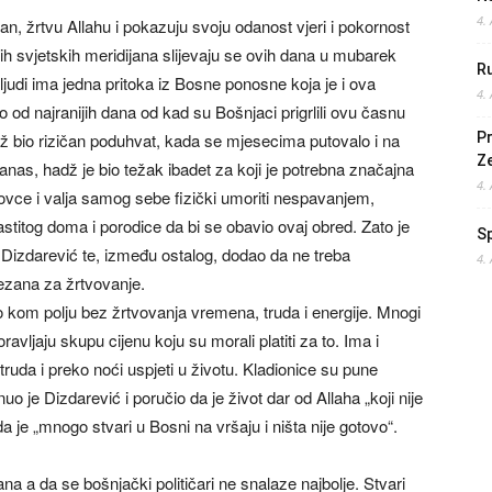
4.
n, žrtvu Allahu i pokazuju svoju odanost vjeri i pokornost
vih svjetskih meridijana slijevaju se ovih dana u mubarek
Ru
 ljudi ima jedna pritoka iz Bosne ponosne koja je i ova
4.
o od najranijih dana od kad su Bošnjaci prigrlili ovu časnu
adž bio rizičan poduhvat, kada se mjesecima putovalo i na
Pr
Z
danas, hadž je bio težak ibadet za koji je potrebna značajna
4.
e novce i valja samog sebe fizički umoriti nespavanjem,
stitog doma i porodice da bi se obavio ovaj obred. Zato je
S
e Dizdarević te, između ostalog, dodao da ne treba
4.
vezana za žrtvovanje.
lo kom polju bez žrtvovanja vremena, truda i energije. Mnogi
vljaju skupu cijenu koju su morali platiti za to. Ima i
truda i preko noći uspjeti u životu. Kladionice su pune
uo je Dizdarević i poručio da je život dar od Allaha „koji nije
da je „mnogo stvari u Bosni na vršaju i ništa nije gotovo“.
a a da se bošnjački političari ne snalaze najbolje. Stvari