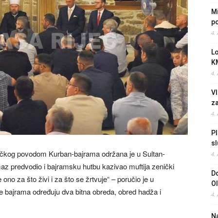
Mi
po
4.
L
K
4.
Vl
z
4.
Pl
sl
ničkog povodom Kurban-bajrama održana je u Sultan-
4.
az predvodio i bajramsku hutbu kazivao muftija zenički
Do
 ono za što živi i za što se žrtvuje“ – poručio je u
O
e bajrama određuju dva bitna obreda, obred hadža i
4.
Na