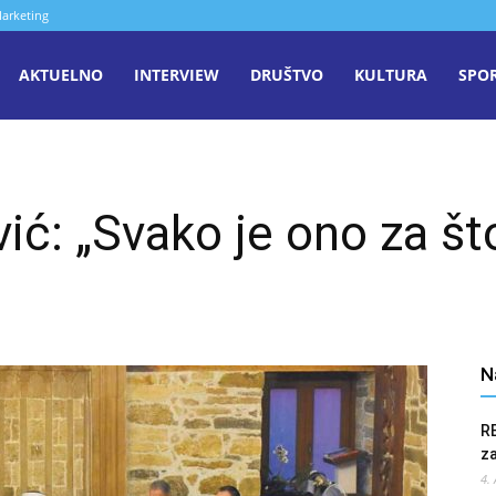
arketing
aša
AKTUELNO
INTERVIEW
DRUŠTVO
KULTURA
SPO
iječ
ić: „Svako je ono za što
enica
N
R
z
4.