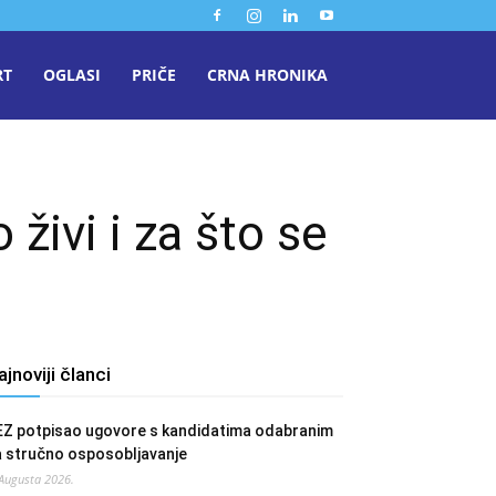
RT
OGLASI
PRIČE
CRNA HRONIKA
 živi i za što se
ajnoviji članci
EZ potpisao ugovore s kandidatima odabranim
a stručno osposobljavanje
 Augusta 2026.