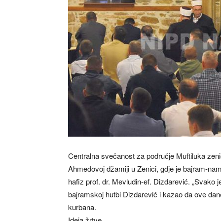
Centralna svečanost za područje Muftiluka ze
Ahmedovoj džamiji u Zenici, gdje je bajram-nam
hafiz prof. dr. Mevludin-ef. Dizdarević. „Svako je
bajramskoj hutbi Dizdarević i kazao da ove dan
kurbana.
Ideja žrtve