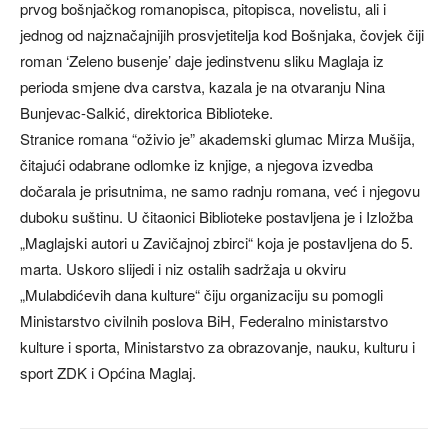
prvog bošnjačkog romanopisca, pitopisca, novelistu, ali i
jednog od najznačajnijih prosvjetitelja kod Bošnjaka, čovjek čiji
roman ‘Zeleno busenje’ daje jedinstvenu sliku Maglaja iz
perioda smjene dva carstva, kazala je na otvaranju Nina
Bunjevac-Salkić, direktorica Biblioteke.
Stranice romana “oživio je” akademski glumac Mirza Mušija,
čitajući odabrane odlomke iz knjige, a njegova izvedba
dočarala je prisutnima, ne samo radnju romana, već i njegovu
duboku suštinu. U čitaonici Biblioteke postavljena je i Izložba
„Maglajski autori u Zavičajnoj zbirci“ koja je postavljena do 5.
marta. Uskoro slijedi i niz ostalih sadržaja u okviru
„Mulabdićevih dana kulture“ čiju organizaciju su pomogli
Ministarstvo civilnih poslova BiH, Federalno ministarstvo
kulture i sporta, Ministarstvo za obrazovanje, nauku, kulturu i
sport ZDK i Općina Maglaj.