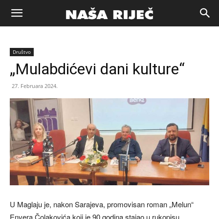
Naša
Društvo
riječ
„Mulabdićevi dani kulture“
27. Februara 2024.
Zenica
U Maglaju je, nakon Sarajeva, promovisan roman „Melun“
Envera Čolakovića koji je 90 godina stajao u rukopisu,