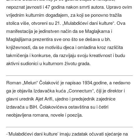
nepoznat javnosti i 47 godina nakon smrti autora. Upravo ovim
vrijednim kulturnim događajem, za koji se ponovno tražila
stolica više, otvoreni su 21. „Mulabdićevi dani kulture“. Ova
manifestacija je jedinstven način da se Maglajkama i
Maglajlijama prezentira sve ono što se dešava u bh.
književnosti, da se motivišu djeca i omladina kroz različita
takmičenja i konkurse, da razvijaju svoju kreativnost i budu
aktivni sudionici u kulturnom životu grada.
Roman „Melun“ Čolaković je napisao 1934.godine, a nedavno
ga je objavila Izdavačka kuća „Connectum“, čiji je direktor i
glavni urednik Ajet Arifi, ujedno i predsjednik zajednice
izdavača u BiH. Čolakovićeva ostavština su i četiri
neobjavljena romana, novele i poezija.
-’Mulabdićevi dani kulture’ imaju zadatak očuvati sjećanje na