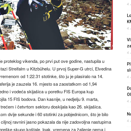
4.
L
K
4.
Vl
z
4.
je proteklog vikenda, po prvi put ove godine, nastupila u
Pl
zi Streifalm u Kitzbühelu. U prvoj Super-G utrci, Elvedina
sl
vremenom od 1:22.31 stotinke, što ju je plasiralo na 14.
4.
ferija je zauzela 16. mjesto sa zaostatkom od 1,94
Do
edno i vodeća skijašica u poretku FIS Europa kup
O
ila 15 FIS bodova. Dan kasnije, u nedjelju 9. marta,
4.
u trećem i četvrtom sektoru doskijala kao 26. skijašica.
om dvije sekunde i 60 stotinki za pobjednicom, što je bilo
Na
4.
ciljnoj ravnini jasno pokazala da nije zadovoljna nastupima
 greške skupo koštale. Ipak, vremena za žaljenje nema i