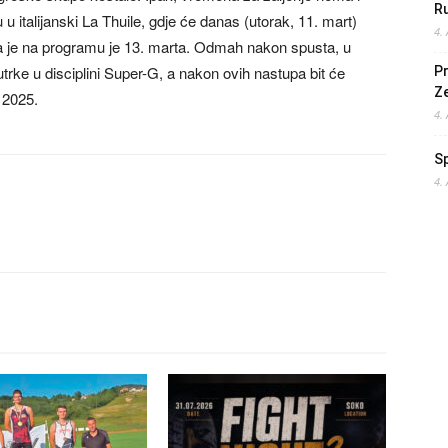
Ru
u italijanski La Thuile, gdje će danas (utorak, 11. mart)
4.
koja je na programu je 13. marta. Odmah nakon spusta, u
e utrke u disciplini Super-G, a nakon ovih nastupa bit će
Pr
Z
 2025.
4.
S
4.