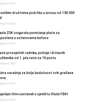
 Augusta 2026.
ovačkim društvima podrška u iznosu od 138.000
M
 Augusta 2026.
ada ZDK osigurala povećanje plaće za
aposlene u ustanovama kulture
 Augusta 2026.
aće prosvjetnih radnika, policije i državnih
užbenika od 1. jula veće za 10 posto
 Augusta 2026.
bra saradnja za bolju budućnost svih građana
lova
 Augusta 2026.
javljen hitni sastanak u sjedištu Vlade FBiH
 Augusta 2026.