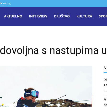
arketing
aša
AKTUELNO
INTERVIEW
DRUŠTVO
KULTURA
SPO
iječ
dovoljna s nastupima u
enica
N
R
z
4.
Mi
po