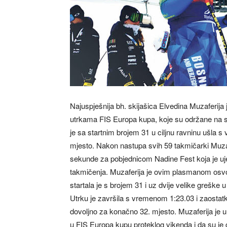
Najuspješnija bh. skijašica Elvedina Muzaferija 
utrkama FIS Europa kupa, koje su održane na sta
je sa startnim brojem 31 u ciljnu ravninu ušla s 
mjesto. Nakon nastupa svih 59 takmičarki Muza
sekunde za pobjednicom Nadine Fest koja je uj
takmičenja. Muzaferija je ovim plasmanom osvoj
startala je s brojem 31 i uz dvije velike greške 
Utrku je završila s vremenom 1:23.03 i zaostatk
dovoljno za konačno 32. mjesto. Muzaferija je u 
u FIS Europa kupu proteklog vikenda i da su je