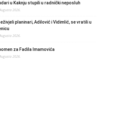
dari u Kaknju stupili u radnički neposluh
 Augusta 2026.
eživjeli planinari, Adilović i Vidimlić, se vratili u
enicu
 Augusta 2026.
pomen za Fadila Imamovića
 Augusta 2026.