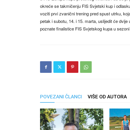
okreće se takmičenju FIS Svjetski kup i odlasku 
voziti prvi zvanični trening pred spust utrku, 
petak i subotu, 14. i 15. marta, uslijedit će dvij
poznate finalistice FIS Svjetskog kupa u sezoni
POVEZANI ČLANCI
VIŠE OD AUTORA