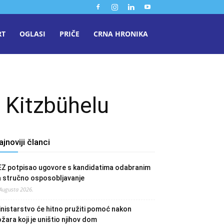
RT
OGLASI
PRIČE
CRNA HRONIKA
 Kitzbühelu
ajnoviji članci
EZ potpisao ugovore s kandidatima odabranim
a stručno osposobljavanje
 Augusta 2026.
nistarstvo će hitno pružiti pomoć nakon
žara koji je uništio njihov dom