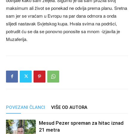
odvijale kako sam željela. Sigurno je da sam pružila svoj
maksimum ali život se ponekad ne odvija prema planu. Sretna
sam jer se vraćam u Evropu na par dana odmora a onda
slijedi nastavak Svjetskog kupa. Hvala svima na podršci,
potrudit ću se da se ponovno ponosite sa mnom -izjavila je
Muzaferija.
POVEZANI ČLANCI
VIŠE OD AUTORA
Mesud Pezer spreman za hitac iznad
21 metra