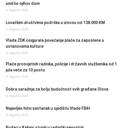
uništio njihov dom
4. Augusta 2026.
Lovačkim društvima podrška u iznosu od 138.000 KM
4. Augusta 2026.
Vlada ZDK osigurala povećanje plaće za zaposlene u
ustanovama kulture
4. Augusta 2026.
Plaće prosvjetnih radnika, policije i državnih službenika od 1.
jula veće za 10 posto
4. Augusta 2026.
Dobra saradnja za bolju budućnost svih građana Olova
4. Augusta 2026.
Najavljen hitni sastanak u sjedištu Vlade FBiH
4. Augusta 2026.
Rudari u Kaknju stupili u radnički neposluh