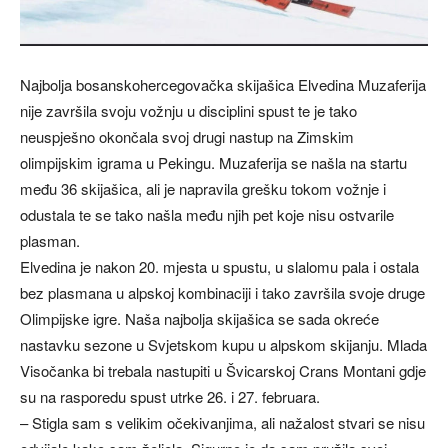
Najbolja bosanskohercegovačka skijašica Elvedina Muzaferija
nije završila svoju vožnju u disciplini spust te je tako
neuspješno okončala svoj drugi nastup na Zimskim
olimpijskim igrama u Pekingu. Muzaferija se našla na startu
među 36 skijašica, ali je napravila grešku tokom vožnje i
odustala te se tako našla među njih pet koje nisu ostvarile
plasman.
Elvedina je nakon 20. mjesta u spustu, u slalomu pala i ostala
bez plasmana u alpskoj kombinaciji i tako završila svoje druge
Olimpijske igre. Naša najbolja skijašica se sada okreće
nastavku sezone u Svjetskom kupu u alpskom skijanju. Mlada
Visočanka bi trebala nastupiti u Švicarskoj Crans Montani gdje
su na rasporedu spust utrke 26. i 27. februara.
– Stigla sam s velikim očekivanjima, ali nažalost stvari se nisu