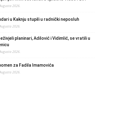
 Augusta 2026.
dari u Kaknju stupili u radnički neposluh
 Augusta 2026.
eživjeli planinari, Adilović i Vidimlić, se vratili u
enicu
 Augusta 2026.
pomen za Fadila Imamovića
 Augusta 2026.