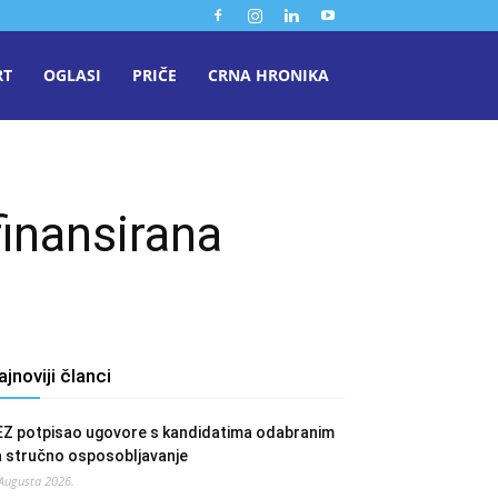
RT
OGLASI
PRIČE
CRNA HRONIKA
finansirana
ajnoviji članci
EZ potpisao ugovore s kandidatima odabranim
a stručno osposobljavanje
 Augusta 2026.