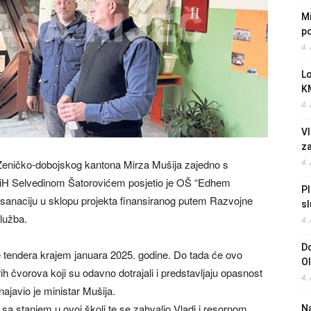
Mi
po
4.
L
K
4.
Vl
z
t Zeničko-dobojskog kantona Mirza Mušija zajedno s
4.
BiH Selvedinom Šatorovićem posjetio je OŠ “Edhem
Pl
u sanaciju u sklopu projekta finansiranog putem Razvojne
sl
lužba.
4.
Do
 tendera krajem januara 2025. godine. Do tada će ovo
O
h čvorova koji su odavno dotrajali i predstavljaju opasnost
4.
ajavio je ministar Mušija.
 sa stanjem u ovoj školi te se zahvalio Vladi i resornom
Na