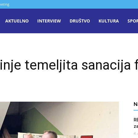
keting
aša
AKTUELNO
INTERVIEW
DRUŠTVO
KULTURA
SPO
iječ
nje temeljita sanacija 
enica
N
R
z
4.