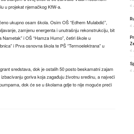
4.
školu u projekat njemačkog KfW-a.
Ru
aćeno ukupno osam škola. Osim OŠ “Edhem Mulabdić”,
4.
ljavanje, zamjenu energenta i unutrašnju rekonstrukciju, bit
ija Nametak” i OŠ “Hamza Humo”, četiri škole u
Pr
Z
ibnica” i Prva osnovna škola te PŠ “Termoelektrana” u
4.
S
ant sredstava, dok je ostalih 50 posto beskamatni zajam
4.
a izbacivanju goriva koja zagađuju životnu sredinu, a najveći
im pumpama, dok će se u školama gdje to nije moguće preći