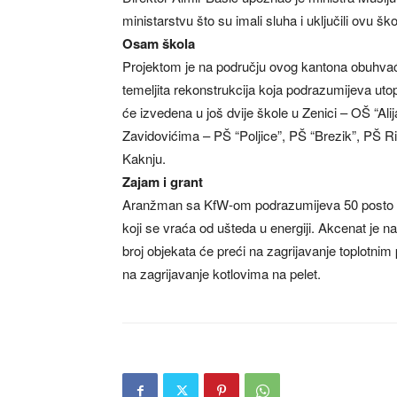
ministarstvu što su imali sluha i uključili ovu 
Osam škola
Projektom je na području ovog kantona obuhv
temeljita rekonstrukcija koja podrazumijeva utop
će izvedena u još dvije škole u Zenici – OŠ “Al
Zavidovićima – PŠ “Poljice”, PŠ “Brezik”, PŠ R
Kaknju.
Zajam i grant
Aranžman sa KfW-om podrazumijeva 50 posto gr
koji se vraća od ušteda u energiji. Akcenat je n
broj objekata će preći na zagrijavanje toplotn
na zagrijavanje kotlovima na pelet.