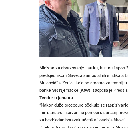
Ministar za obrazovanje, nauku, kulturu i spor
predsjednikom Saveza samostalnih sindikata 
Mulabdić” u Zenici, koja se sprema za temeljit
banke SR Njemačke (KfW), saopćila je Press s
Tender u januaru
“Nakon duže procedure očekuje se raspisivanje
ministarstvo interventno pomoći u sanaciji mokri
za bezbjedan boravak učenika i osoblja škole”, n
Direktor Almir Bašić upoznao je ministra Mušiju