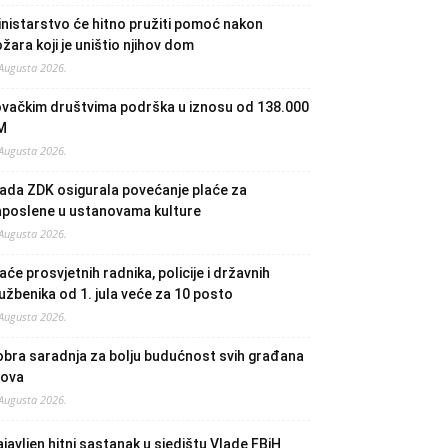
nistarstvo će hitno pružiti pomoć nakon
žara koji je uništio njihov dom
 Augusta 2026.
ovačkim društvima podrška u iznosu od 138.000
M
 Augusta 2026.
ada ZDK osigurala povećanje plaće za
aposlene u ustanovama kulture
 Augusta 2026.
aće prosvjetnih radnika, policije i državnih
užbenika od 1. jula veće za 10 posto
 Augusta 2026.
bra saradnja za bolju budućnost svih građana
lova
 Augusta 2026.
javljen hitni sastanak u sjedištu Vlade FBiH