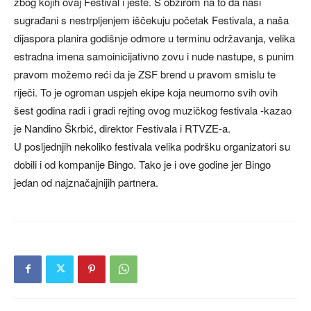
zbog kojih ovaj Festival i jeste. S obzirom na to da naši
sugrađani s nestrpljenjem iščekuju početak Festivala, a naša
dijaspora planira godišnje odmore u terminu održavanja, velika
estradna imena samoinicijativno zovu i nude nastupe, s punim
pravom možemo reći da je ZSF brend u pravom smislu te
riječi. To je ogroman uspjeh ekipe koja neumorno svih ovih
šest godina radi i gradi rejting ovog muzičkog festivala -kazao
je Nandino Škrbić, direktor Festivala i RTVZE-a.
U posljednjih nekoliko festivala velika podršku organizatori su
dobili i od kompanije Bingo. Tako je i ove godine jer Bingo
jedan od najznačajnijih partnera.