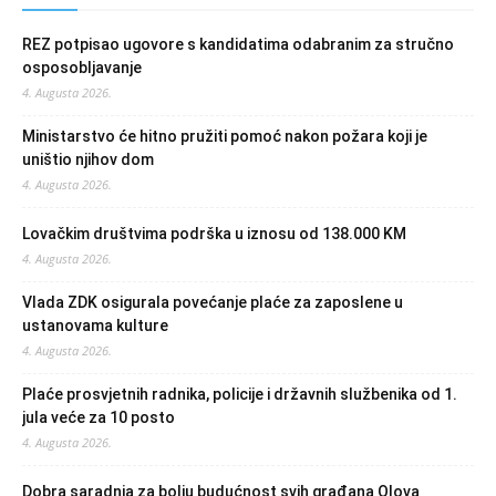
REZ potpisao ugovore s kandidatima odabranim za stručno
osposobljavanje
4. Augusta 2026.
Ministarstvo će hitno pružiti pomoć nakon požara koji je
uništio njihov dom
4. Augusta 2026.
Lovačkim društvima podrška u iznosu od 138.000 KM
4. Augusta 2026.
Vlada ZDK osigurala povećanje plaće za zaposlene u
ustanovama kulture
4. Augusta 2026.
Plaće prosvjetnih radnika, policije i državnih službenika od 1.
jula veće za 10 posto
4. Augusta 2026.
Dobra saradnja za bolju budućnost svih građana Olova