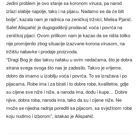
Jedini problem je ovo stanje sa koronom virusa, pa narod
izlazi slabije napolje, tako i na pijacu. Nadamo se da će biti
bolje”, kazala nam je radnica na zeničkoj tržnici, Melisa Pjanić.
Safet Alispahić je dugogodišnji prodavač voća i povrća na
zeničkoj pijaci. Ovom prilikom nam je kazao da se ništa toliko
nije promijenilo zbog situacije izazvane korona virusom, na
tržištu nabavke i prodaje proizvoda.
“Dragi Bog je dao takvu nafaku u ovim nedaćama, što je dobra
strana svega ovoga što nas je zadesilo. Takvo je vrijeme,
dobro da imamo u izobilju voća i povrća. To se izražava i po
pijacama. Robe ima i za birati i to dobre robe, kvalitetne, gdje
su cijene sve niže i niže, a naroda ima, dođu i kupe… Dobre
njive, dobra roba, naroda ima, tako da su i cijene niže. Ne
može se nijedna radnja porediti sa pijacom, sa svježinom robe
koju nudimo i izborom”, istakao je Alispahić.