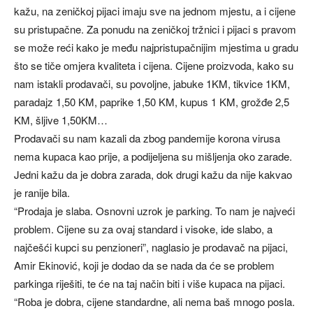
kažu, na zeničkoj pijaci imaju sve na jednom mjestu, a i cijene
su pristupačne. Za ponudu na zeničkoj tržnici i pijaci s pravom
se može reći kako je među najpristupačnijim mjestima u gradu
što se tiče omjera kvaliteta i cijena. Cijene proizvoda, kako su
nam istakli prodavači, su povoljne, jabuke 1KM, tikvice 1KM,
paradajz 1,50 KM, paprike 1,50 KM, kupus 1 KM, grožđe 2,5
KM, šljive 1,50KM…
Prodavači su nam kazali da zbog pandemije korona virusa
nema kupaca kao prije, a podijeljena su mišljenja oko zarade.
Jedni kažu da je dobra zarada, dok drugi kažu da nije kakvao
je ranije bila.
“Prodaja je slaba. Osnovni uzrok je parking. To nam je najveći
problem. Cijene su za ovaj standard i visoke, ide slabo, a
najčešći kupci su penzioneri”, naglasio je prodavač na pijaci,
Amir Ekinović, koji je dodao da se nada da će se problem
parkinga riješiti, te će na taj način biti i više kupaca na pijaci.
“Roba je dobra, cijene standardne, ali nema baš mnogo posla.