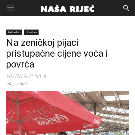
Naša
Aktuelno
Društvo
riječ
Na zeničkoj pijaci
pristupačne cijene voća i
Zenica
povrća
TRŽNICA ZENICA
28. Jula 2020.